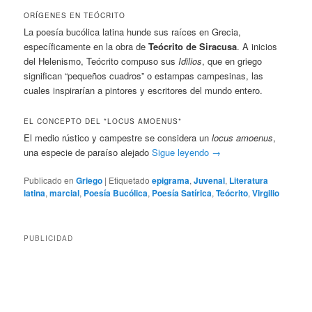
ORÍGENES EN TEÓCRITO
La poesía bucólica latina hunde sus raíces en Grecia,
específicamente en la obra de
Teócrito de Siracusa
. A inicios
del Helenismo, Teócrito compuso sus
Idilios
, que en griego
significan “pequeños cuadros” o estampas campesinas, las
cuales inspirarían a pintores y escritores del mundo entero.
EL CONCEPTO DEL *LOCUS AMOENUS*
El medio rústico y campestre se considera un
locus amoenus
,
una especie de paraíso alejado
Sigue leyendo
→
Publicado en
Griego
|
Etiquetado
epigrama
,
Juvenal
,
Literatura
latina
,
marcial
,
Poesía Bucólica
,
Poesía Satírica
,
Teócrito
,
Virgilio
PUBLICIDAD