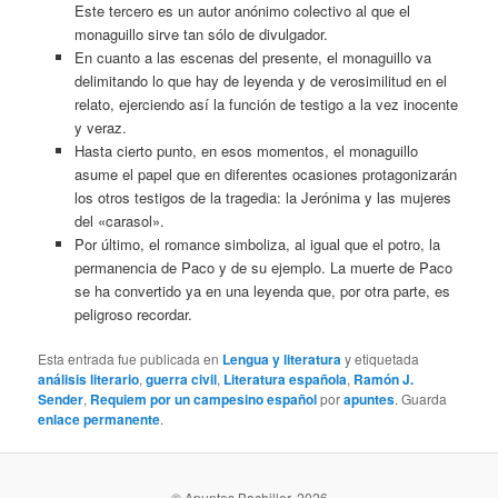
Este tercero es un autor anónimo colectivo al que el
monaguillo sirve tan sólo de divulgador.
En cuanto a las escenas del presente, el monaguillo va
delimitando lo que hay de leyenda y de verosimilitud en el
relato, ejerciendo así la función de testigo a la vez inocente
y veraz.
Hasta cierto punto, en esos momentos, el monaguillo
asume el papel que en diferentes ocasiones protagonizarán
los otros testigos de la tragedia: la Jerónima y las mujeres
del «carasol».
Por último, el romance simboliza, al igual que el potro, la
permanencia de Paco y de su ejemplo. La muerte de Paco
se ha convertido ya en una leyenda que, por otra parte, es
peligroso recordar.
Esta entrada fue publicada en
Lengua y literatura
y etiquetada
análisis literario
,
guerra civil
,
Literatura española
,
Ramón J.
Sender
,
Requiem por un campesino español
por
apuntes
. Guarda
enlace permanente
.
© Apuntes Bachiller, 2026