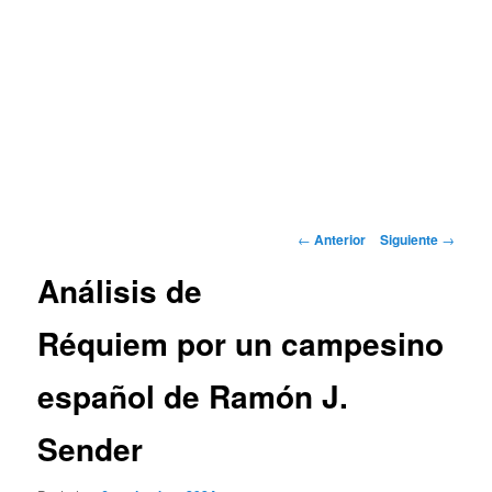
Navegación
←
Anterior
Siguiente
→
de
Análisis de
entradas
Réquiem por un campesino
español de Ramón J.
Sender