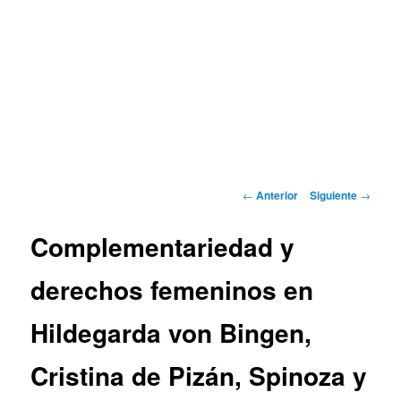
Navegación
←
Anterior
Siguiente
→
de
entradas
Complementariedad y
derechos femeninos en
Hildegarda von Bingen,
Cristina de Pizán, Spinoza y