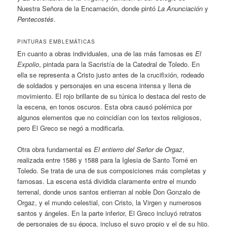
Nuestra Señora de la Encarnación, donde pintó
La Anunciación
y
Pentecostés
.
PINTURAS EMBLEMÁTICAS
En cuanto a obras individuales, una de las más famosas es
El
Expolio
, pintada para la Sacristía de la Catedral de Toledo. En
ella se representa a Cristo justo antes de la crucifixión, rodeado
de soldados y personajes en una escena intensa y llena de
movimiento. El rojo brillante de su túnica lo destaca del resto de
la escena, en tonos oscuros. Esta obra causó polémica por
algunos elementos que no coincidían con los textos religiosos,
pero El Greco se negó a modificarla.
Otra obra fundamental es
El entierro del Señor de Orgaz
,
realizada entre 1586 y 1588 para la Iglesia de Santo Tomé en
Toledo. Se trata de una de sus composiciones más completas y
famosas. La escena está dividida claramente entre el mundo
terrenal, donde unos santos entierran al noble Don Gonzalo de
Orgaz, y el mundo celestial, con Cristo, la Virgen y numerosos
santos y ángeles. En la parte inferior, El Greco incluyó retratos
de personajes de su época, incluso el suyo propio y el de su hijo.