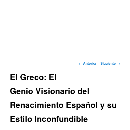
Navegación
←
Anterior
Siguiente
→
de
El Greco: El
entradas
Genio Visionario del
Renacimiento Español y su
Estilo Inconfundible