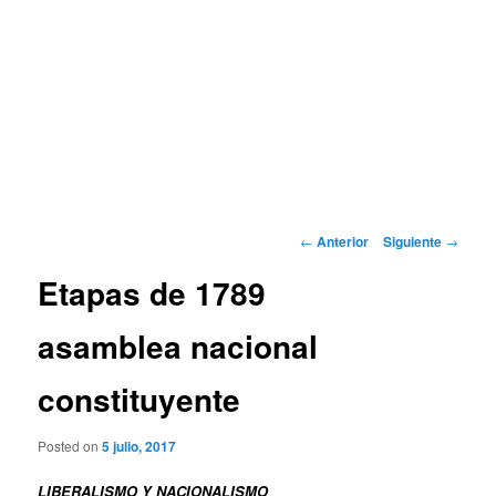
Navegación
←
Anterior
Siguiente
→
de
Etapas de 1789
entradas
asamblea nacional
constituyente
Posted on
5 julio, 2017
LIBERALISMO Y NACIONALISMO