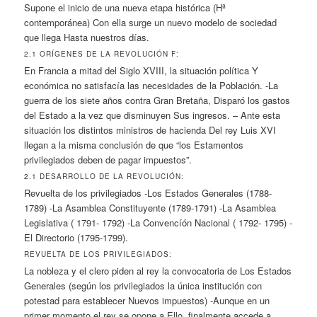
Supone el inicio de una nueva etapa histórica (Hª
contemporánea) Con ella surge un nuevo modelo de sociedad
que llega Hasta nuestros días.
2.1 ORÍGENES DE LA REVOLUCIÓN F:
En Francia a mitad del Siglo XVIII, la situación política Y
económica no satisfacía las necesidades de la Población. -La
guerra de los siete años contra Gran Bretaña, Disparó los gastos
del Estado a la vez que disminuyen Sus ingresos. – Ante esta
situación los distintos ministros de hacienda Del rey Luis XVI
llegan a la misma conclusión de que “los Estamentos
privilegiados deben de pagar impuestos”.
2.1 DESARROLLO DE LA REVOLUCIÓN:
Revuelta de los privilegiados -Los Estados Generales (1788-
1789) -La Asamblea Constituyente (1789-1791) -La Asamblea
Legislativa ( 1791- 1792) -La Convencíón Nacional ( 1792- 1795) -
El Directorio (1795-1799).
REVUELTA DE LOS PRIVILEGIADOS:
La nobleza y el clero piden al rey la convocatoria de Los Estados
Generales (según los privilegiados la única institución con
potestad para establecer Nuevos impuestos) -Aunque en un
primer momento el rey se opone a Ello, finalmente accede a