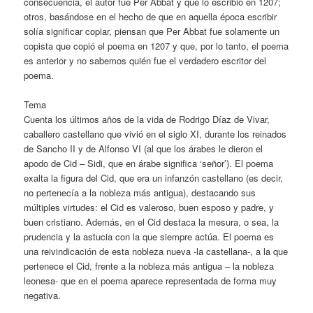
consecuencia, el autor fue Per Abbat y que lo escribió en 1207;
otros, basándose en el hecho de que en aquella época escribir
solía significar copiar, piensan que Per Abbat fue solamente un
copista que copió el poema en 1207 y que, por lo tanto, el poema
es anterior y no sabemos quién fue el verdadero escritor del
poema.
Tema
Cuenta los últimos años de la vida de Rodrigo Díaz de Vivar,
caballero castellano que vivió en el siglo XI, durante los reinados
de Sancho II y de Alfonso VI (al que los árabes le dieron el
apodo de Cid – Sidi, que en árabe significa ‘señor’). El poema
exalta la figura del Cid, que era un infanzón castellano (es decir,
no pertenecía a la nobleza más antigua), destacando sus
múltiples virtudes: el Cid es valeroso, buen esposo y padre, y
buen cristiano. Además, en el Cid destaca la mesura, o sea, la
prudencia y la astucia con la que siempre actúa. El poema es
una reivindicación de esta nobleza nueva -la castellana-, a la que
pertenece el Cid, frente a la nobleza más antigua – la nobleza
leonesa- que en el poema aparece representada de forma muy
negativa.