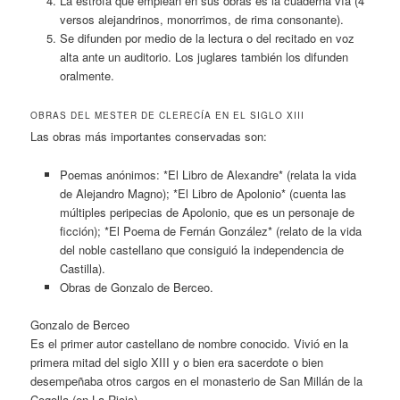
La estrofa que emplean en sus obras es la cuaderna vía (4
versos alejandrinos, monorrimos, de rima consonante).
Se difunden por medio de la lectura o del recitado en voz
alta ante un auditorio. Los juglares también los difunden
oralmente.
OBRAS DEL MESTER DE CLERECÍA EN EL SIGLO XIII
Las obras más importantes conservadas son:
Poemas anónimos: *El Libro de Alexandre* (relata la vida
de Alejandro Magno); *El Libro de Apolonio* (cuenta las
múltiples peripecias de Apolonio, que es un personaje de
ficción); *El Poema de Fernán González* (relato de la vida
del noble castellano que consiguió la independencia de
Castilla).
Obras de Gonzalo de Berceo.
Gonzalo de Berceo
Es el primer autor castellano de nombre conocido. Vivió en la
primera mitad del siglo XIII y o bien era sacerdote o bien
desempeñaba otros cargos en el monasterio de San Millán de la
Cogolla (en La Rioja).