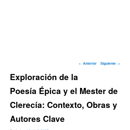
Navegación
←
Anterior
Siguiente
→
de
Exploración de la
entradas
Poesía Épica y el Mester de
Clerecía: Contexto, Obras y
Autores Clave