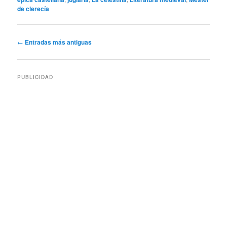
de clerecía
Navegación
←
Entradas más antiguas
de
entradas
PUBLICIDAD