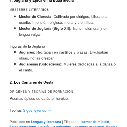
1. Juglaría y Épica en la Edad Media
MESTERES LITERARIOS
Mester de Clerecía
: Cultivado por clérigos. Literatura
escrita. Intención religiosa, moral y científica.
Mester de Juglaría (Siglo XII)
: Transmisión oral y en
lengua vulgar.
Figuras de la Juglaría
Juglares
: Recitaban en castillos y plazas. Divulgaban
obras, no las creaban.
Juglaresas (Soldaderas)
: Mujeres dedicadas a la danza o
el canto.
2. Los Cantares de Gesta
ORÍGENES Y TEORÍAS DE FORMACIÓN
Poemas épicos de carácter heroico.
Teorías
Sigue leyendo
→
Publicado en
Lengua y literatura
|
Etiquetado
cantar de mio cid
,
épica castellana
,
juglaría
,
La celestina
,
Literatura medieval
,
Mester