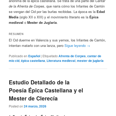
anónima de la épica castellana. Se trata de una parte del
Cantar
de la Afrenta de Corpes
, que narra cómo los Infantes de Carrión
se vengan del Cid por las burlas recibidas. La época es la
Edad
Media
(siglo XII o XIII) y el movimiento literario es la
Épica
medieval
o
Mester de Juglaría
.
RESUMEN
El Cid duerme en Valencia y sus yernos, los Infantes de Carrión,
intentan matarlo con una lanza, pero
Sigue leyendo
→
Publicado en
Español
|
Etiquetado
Afrenta de Corpes
,
cantar de
mio cid
,
épica castellana
,
Literatura medieval
,
mester de juglaría
Estudio Detallado de la
Poesía Épica Castellana y el
Mester de Clerecía
Posted on
24 marzo, 2026