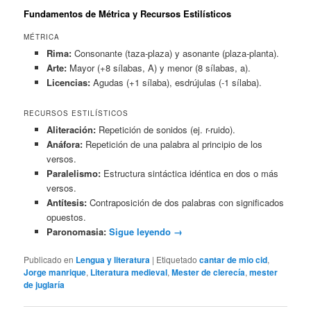
Fundamentos de Métrica y Recursos Estilísticos
MÉTRICA
Rima:
Consonante (taza-plaza) y asonante (plaza-planta).
Arte:
Mayor (+8 sílabas, A) y menor (8 sílabas, a).
Licencias:
Agudas (+1 sílaba), esdrújulas (-1 sílaba).
RECURSOS ESTILÍSTICOS
Aliteración:
Repetición de sonidos (ej. r-ruido).
Anáfora:
Repetición de una palabra al principio de los
versos.
Paralelismo:
Estructura sintáctica idéntica en dos o más
versos.
Antítesis:
Contraposición de dos palabras con significados
opuestos.
Paronomasia:
Sigue leyendo
→
Publicado en
Lengua y literatura
|
Etiquetado
cantar de mio cid
,
Jorge manrique
,
Literatura medieval
,
Mester de clerecía
,
mester
de juglaría