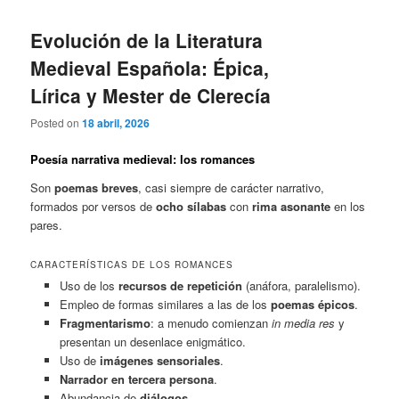
Evolución de la Literatura
Medieval Española: Épica,
Lírica y Mester de Clerecía
Posted on
18 abril, 2026
Poesía narrativa medieval: los romances
Son
poemas breves
, casi siempre de carácter narrativo,
formados por versos de
ocho sílabas
con
rima asonante
en los
pares.
CARACTERÍSTICAS DE LOS ROMANCES
Uso de los
recursos de repetición
(anáfora, paralelismo).
Empleo de formas similares a las de los
poemas épicos
.
Fragmentarismo
: a menudo comienzan
in media res
y
presentan un desenlace enigmático.
Uso de
imágenes sensoriales
.
Narrador en tercera persona
.
Abundancia de
diálogos
.