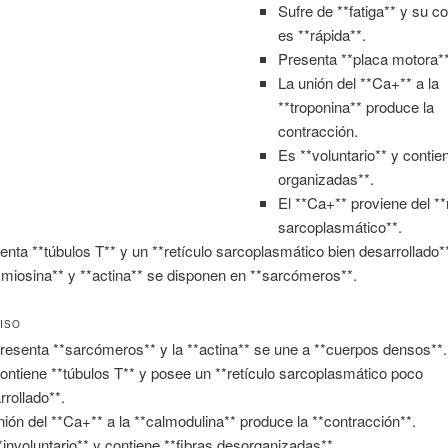
Sufre de **fatiga** y su c
es **rápida**.
Presenta **placa motora**
La unión del **Ca+** a la
**troponina** produce la
contracción.
Es **voluntario** y contien
organizadas**.
El **Ca+** proviene del **
sarcoplasmático**.
enta **túbulos T** y un **retículo sarcoplasmático bien desarrollado*
*miosina** y **actina** se disponen en **sarcómeros*
*.
ISO
resenta **sarcómeros** y la **actina** se une a **cuerpos densos**.
ontiene **túbulos T** y posee un **retículo sarcoplasmático poco
rrollado**.
nión del **Ca+** a la **calmodulina** produce la **contracción**.
*involuntario** y contiene **fibras desorganizadas**.