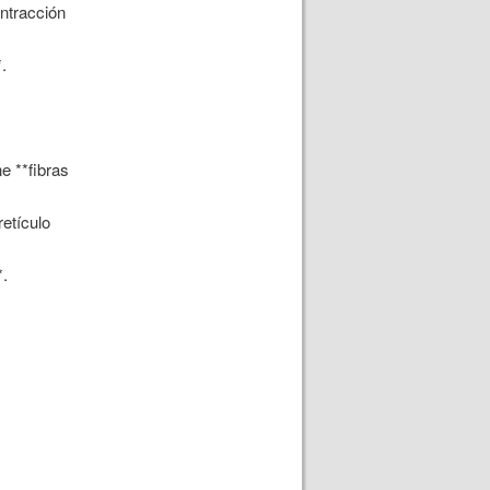
ontracción
.
e **fibras
retículo
*.