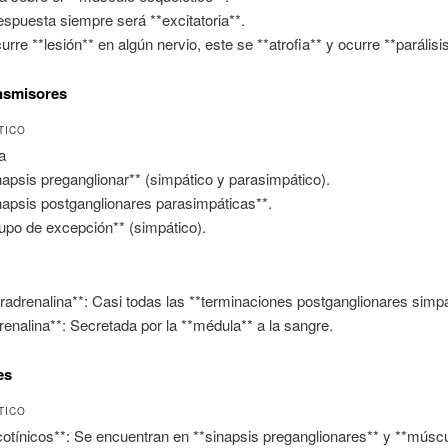
espuesta siempre será **excitatoria**.
curre **lesión** en algún nervio, este se **atrofia** y ocurre **parálisis
nsmisores
TICO
a
napsis preganglionar** (simpático y parasimpático).
napsis postganglionares parasimpáticas**.
upo de excepción** (simpático).
radrenalina**: Casi todas las **terminaciones postganglionares simpá
renalina**: Secretada por la **médula** a la sangre.
es
TICO
cotínicos**: Se encuentran en **sinapsis preganglionares** y **músc