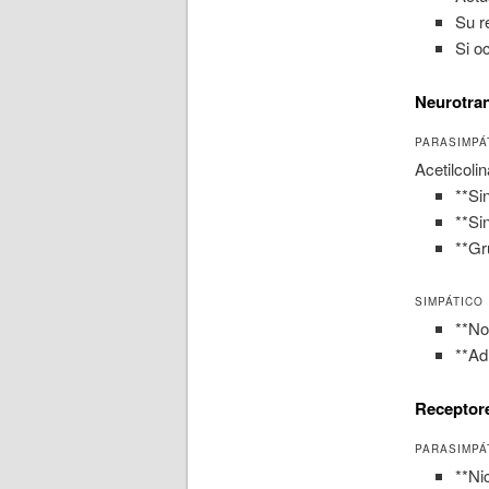
Su r
Si o
Neurotra
PARASIMPÁ
Acetilcolin
**Si
**Si
**Gr
SIMPÁTICO
**No
**Ad
Receptor
PARASIMPÁ
**Ni