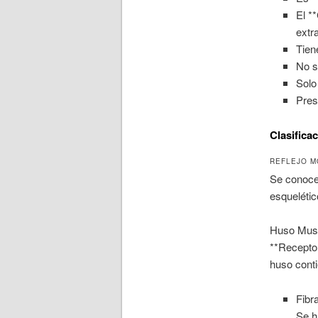
El *
extr
Tien
No s
Solo
Pres
Clasificac
REFLEJO M
Se conoce 
esquelétic
Huso Mus
**Receptor
huso cont
Fibr
Se h