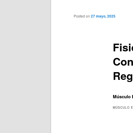
principal
Posted on
27 mayo, 2025
Fis
Con
Reg
Músculo E
MÚSCULO E