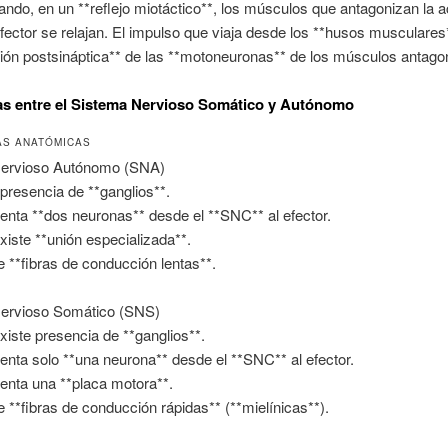
ndo, en un **reflejo miotáctico**, los músculos que antagonizan la a
ector se relajan. El impulso que viaja desde los **husos musculare
ición postsináptica** de las **motoneuronas** de los músculos antago
as entre el Sistema Nervioso Somático y Autónomo
AS ANATÓMICAS
ervioso Autónomo (SNA)
presencia de **ganglios**.
enta **dos neuronas** desde el **SNC** al efector.
xiste **unión especializada**.
e **fibras de conducción lentas**.
ervioso Somático (SNS)
xiste presencia de **ganglios**.
enta solo **una neurona** desde el **SNC** al efector.
enta una **placa motora**.
e **fibras de conducción rápidas** (**mielínicas**).