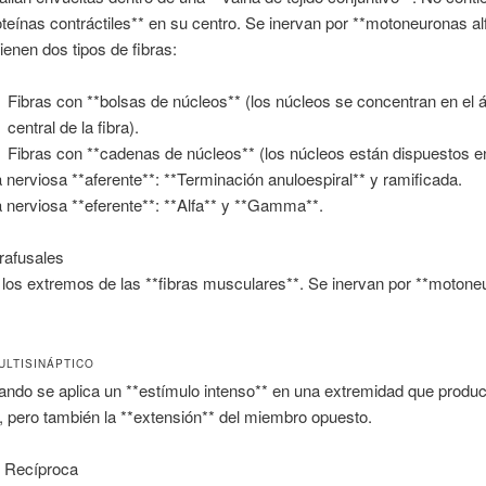
oteínas contráctiles** en su centro. Se inervan por **motoneuronas al
ienen dos tipos de fibras:
Fibras con **bolsas de núcleos** (los núcleos se concentran en el 
central de la fibra).
Fibras con **cadenas de núcleos** (los núcleos están dispuestos en 
a nerviosa **aferente**: **Terminación anuloespiral** y ramificada.
a nerviosa **eferente**: **Alfa** y **Gamma**.
rafusales
los extremos de las **fibras musculares**. Se inervan por **moton
ULTISINÁPTICO
ndo se aplica un **estímulo intenso** en una extremidad que produc
*, pero también la **extensión** del miembro opuesto.
n Recíproca