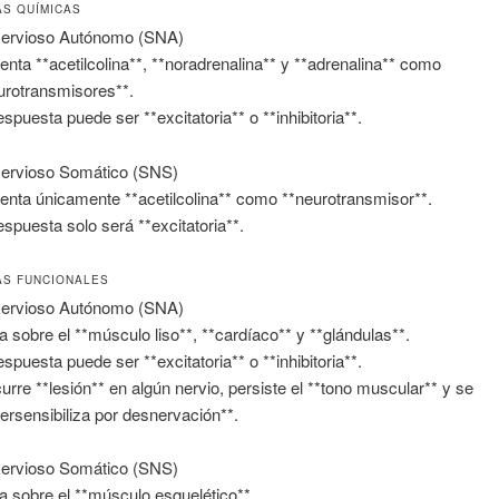
AS QUÍMICAS
ervioso Autónomo (SNA)
enta **acetilcolina**, **noradrenalina** y **adrenalina** como
urotransmisores**.
espuesta puede ser **excitatoria** o **inhibitoria**.
ervioso Somático (SNS)
enta únicamente **acetilcolina** como **neurotransmisor**.
espuesta solo será **excitatoria**.
AS FUNCIONALES
ervioso Autónomo (SNA)
a sobre el **músculo liso**, **cardíaco** y **glándulas**.
espuesta puede ser **excitatoria** o **inhibitoria**.
curre **lesión** en algún nervio, persiste el **tono muscular** y se
persensibiliza por desnervación**.
ervioso Somático (SNS)
a sobre el **músculo esquelético**.