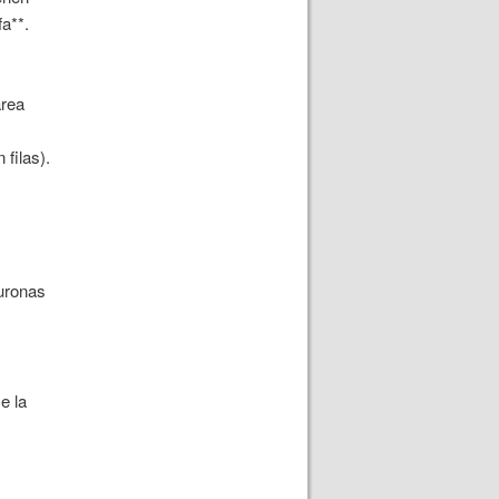
fa**.
área
filas).
euronas
e la