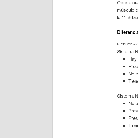
Ocurre cua
músculo ef
la **inhib
Diferenci
DIFERENCI
Sistema N
Hay 
Pres
No e
Tien
Sistema N
No e
Pres
Pres
Tien