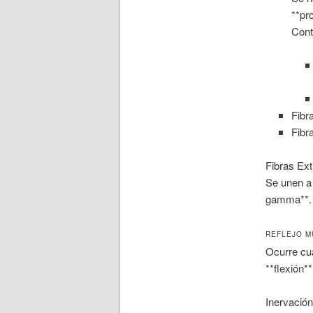
**pr
Cont
Fibr
Fibr
Fibras Ext
Se unen a 
gamma**.
REFLEJO M
Ocurre cua
**flexión*
Inervació