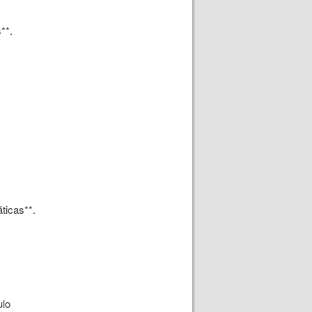
**.
ticas**.
ulo