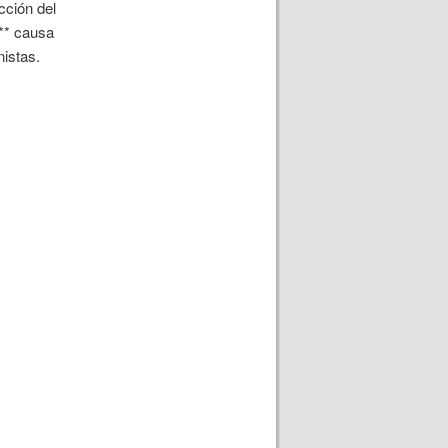
cción del
s** causa
nistas.