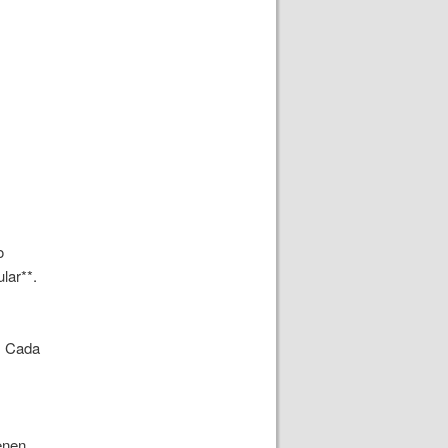
o
lar**.
. Cada
ienen