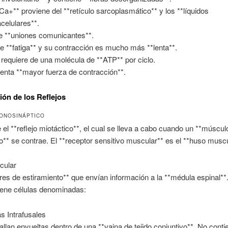
*Ca+** proviene del **retículo sarcoplasmático** y los **líquidos
acelulares**.
e **uniones comunicantes**.
e **fatiga** y su contracción es mucho más **lenta**.
 requiere de una molécula de **ATP** por ciclo.
enta **mayor fuerza de contracción**.
ión de los Reflejos
ONOSINÁPTICO
el **reflejo miotáctico**, el cual se lleva a cabo cuando un **múscul
o** se contrae. El **receptor sensitivo muscular** es el **huso muscu
cular
es de estiramiento** que envían información a la **médula espinal**
iene células denominadas:
as Intrafusales
allan envueltas dentro de una **vaina de tejido conjuntivo**. No cont