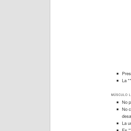
Pres
La *
MÚSCULO L
No p
No c
desa
La u
Es *