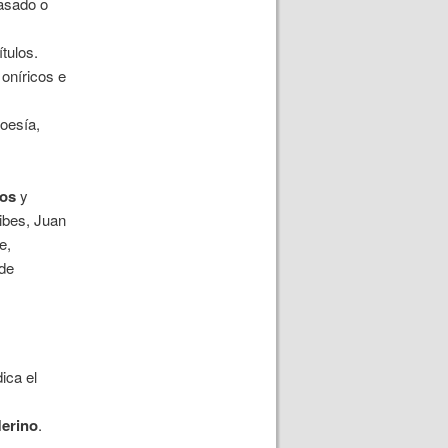
pasado o
tulos.
oníricos e
poesía,
tos
y
ibes, Juan
e,
de
ica el
erino
.