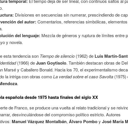
ura temporal:
El tiempo deja de ser lineal, con continuos saltos al 
o.
uctura:
Divisiones en secuencias sin numerar, prescindiendo de capí
rvención del autor:
Comentarios, referencias simbólicas, elementos 
a.
lución del lenguaje:
Mezcla de géneros y ruptura de límites entre 
yo y novela.
e esta tendencia son
Tiempo de silencio
(1962) de
Luis Martín-San
identidad
(1966) de
Juan Goytisolo
. También destacan obras de Del
n Marsé y Caballero Bonald. Hacia los 70, el experimentalismo deca
do la intriga con obras como
La verdad sobre el caso Savolta
(1975) 
 Mendoza
.
ela española desde 1975 hasta finales del siglo XX
erte de Franco, se produce una vuelta al relato tradicional y se reivind
narrar, desvinculándose del compromiso político estricto. Autores
tivos:
Manuel Vázquez Montalbán
,
Álvaro Pombo
y
José María M