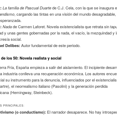
:
La familia de Pascual Duarte
de C.J. Cela, con la que se inaugura e
mendismo
, cargando las tintas en una visión del mundo desagradable, 
speranzada.
:
Nada
de Carmen Laforet. Novela existencialista que retrata sin tap
ad y unas gentes gobernadas por la nada, el vacío, la mezquindad y l
cresía social.
el Delibes:
Autor fundamental de este periodo.
de los 50: Novela realista y social
rra Fría, España empieza a salir del aislamiento. El incipiente desarro
la industria conlleva una recuperación económica. Los autores encue
ial su instrumento para la denuncia, influenciados por el existencial
artre), el neorrealismo italiano (Pasolini) y la generación perdida
icana (Hemingway, Steinbeck).
S PRINCIPALES:
tivismo (o conductismo):
El narrador desaparece. No hay introspec