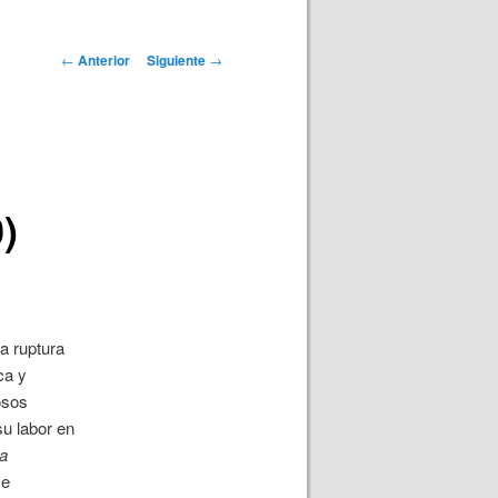
Navegación
←
Anterior
Siguiente
→
de
entradas
)
a ruptura
ca y
osos
su labor en
a
se