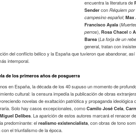
encuentra la literatura de
Sender
con
Réquiem por
campesino español
;
Max
Francisco Ayala
(
Muerte
perros
),
Rosa Chacel
o
A
Barea
(
La forja de un reb
general, tratan con insiste
ión del conflicto
bélico y la España que tuvieron que abandonar, as
más intemporal.
ela de los primeros años de posguerra
nos en España, la década de los 40 supuso un momento de profund
iento cultural: la censura impedía la publicación de obras extranjer
avoreciendo novelas de exaltación patriótica y propaganda ideológica 
teraria. Solo hay casos excepcionales, como
Camilo José Cela
,
Car
Miguel Delibes
. La aparición de estos autores marcará el renacer de
ia predominante: el
realismo existencialista
, con obras de tono som
 con el triunfalismo de la época.