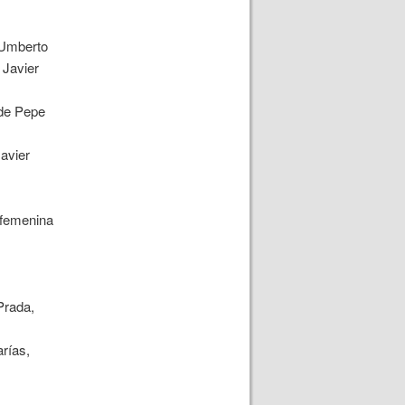
Umberto
, Javier
.
 de Pepe
avier
 femenina
y
Prada,
rías,