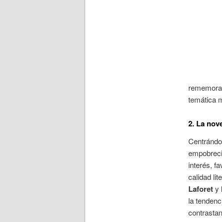
rememorac
temática 
2. La nov
Centrándo
empobrecim
interés, f
calidad li
Laforet
y
la tendenc
contrastan