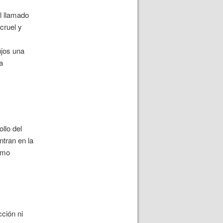
l llamado
cruel y
ujos una
a
llo del
ntran en la
ismo
ción ni