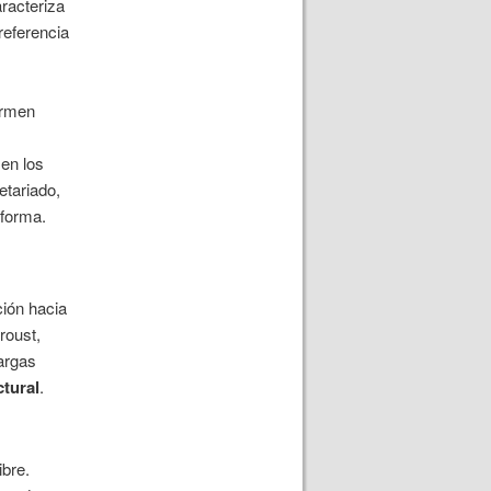
aracteriza
referencia
rmen
 en los
etariado,
 forma.
ción hacia
roust,
argas
ctural
.
ibre.