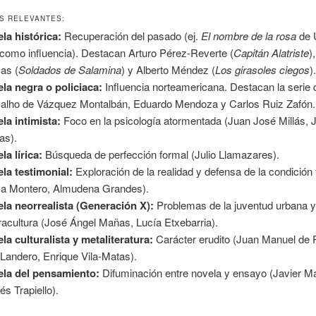
S RELEVANTES:
la histórica:
Recuperación del pasado (ej.
El nombre de la rosa
de 
como influencia). Destacan Arturo Pérez-Reverte (
Capitán Alatriste
)
as (
Soldados de Salamina
) y Alberto Méndez (
Los girasoles ciegos
)
la negra o policiaca:
Influencia norteamericana. Destacan la serie
alho de Vázquez Montalbán, Eduardo Mendoza y Carlos Ruiz Zafón.
la intimista:
Foco en la psicología atormentada (Juan José Millás, J
as).
la lírica:
Búsqueda de perfección formal (Julio Llamazares).
la testimonial:
Exploración de la realidad y defensa de la condición
a Montero, Almudena Grandes).
la neorrealista (Generación X):
Problemas de la juventud urbana 
racultura (José Ángel Mañas, Lucía Etxebarria).
la culturalista y metaliteratura:
Carácter erudito (Juan Manuel de 
 Landero, Enrique Vila-Matas).
la del pensamiento:
Difuminación entre novela y ensayo (Javier Ma
és Trapiello).