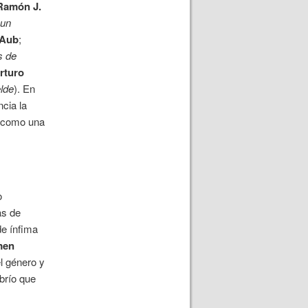
Ramón J.
 un
 Aub
;
s de
rturo
elde
). En
ncia la
í como una
o
as de
de ínfima
men
l género y
brío que