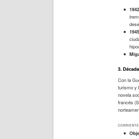
1942
tre
dese
1945
ciud
hipo
Migu
3. Década 
Con la Gue
turismo y 
novela soc
francés (S
norteamer
CORRIENTE
Obje