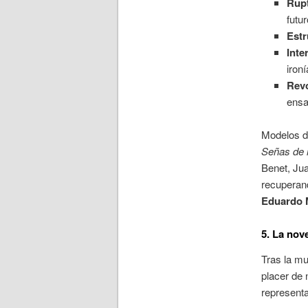
Rupt
futur
Estr
Inte
ironí
Revo
ensa
Modelos d
Señas de 
Benet, Jua
recuperan
Eduardo
5. La nov
Tras la mu
placer de 
representa