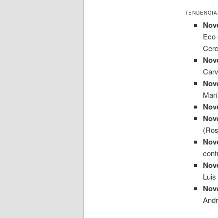
TENDENCIA
Nove
Eco 
Cerc
Nove
Carv
Nove
Marí
Nove
Nove
(Ros
Nove
cont
Nove
Luis
Nove
Andr