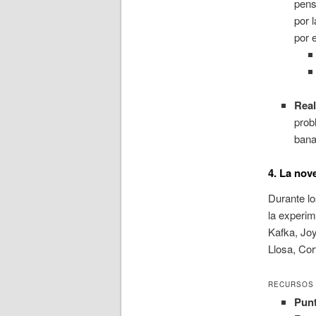
pens
por 
por 
Real
prob
bana
4. La nov
Durante lo
la experim
Kafka, Jo
Llosa, Cor
RECURSOS 
Punt