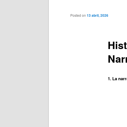
principal
Posted on
13 abril, 2026
His
Nar
1. La narr