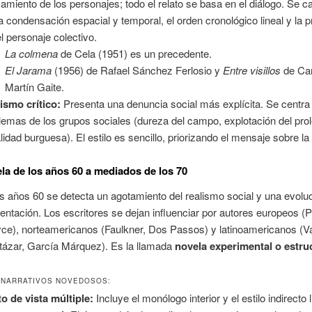
amiento de los personajes; todo el relato se basa en el diálogo. Se c
la condensación espacial y temporal, el orden cronológico lineal y la p
el personaje colectivo.
La colmena
de Cela (1951) es un precedente.
El Jarama
(1956) de Rafael Sánchez Ferlosio y
Entre visillos
de Ca
Martín Gaite.
ismo crítico:
Presenta una denuncia social más explícita. Se centra
lemas de los grupos sociales (dureza del campo, explotación del prol
lidad burguesa). El estilo es sencillo, priorizando el mensaje sobre la
ela de los años 60 a mediados de los 70
s años 60 se detecta un agotamiento del realismo social y una evolu
entación. Los escritores se dejan influenciar por autores europeos (P
yce), norteamericanos (Faulkner, Dos Passos) y latinoamericanos (V
tázar, García Márquez). Es la llamada
novela experimental o estru
NARRATIVOS NOVEDOSOS:
o de vista múltiple:
Incluye el monólogo interior y el estilo indirecto l