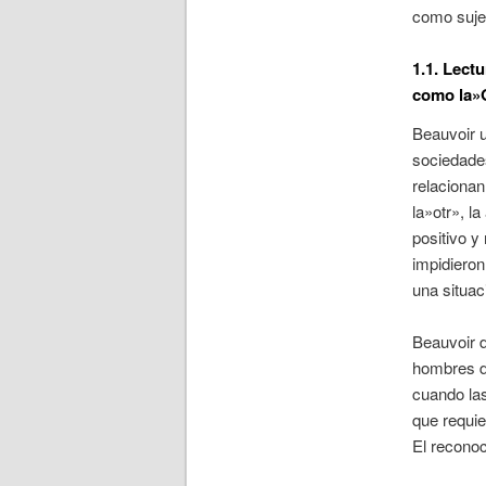
como suje
1.1. Lect
como la»O
Beauvoir u
sociedades
relaciona
la»otr», l
positivo y
impidieron
una situac
Beauvoir d
hombres de
cuando las
que requie
El reconoc