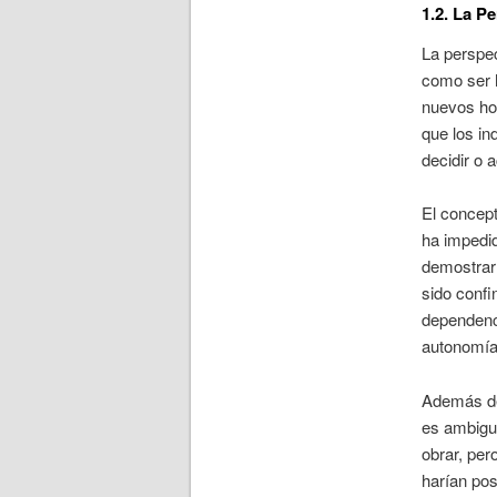
1.2. La P
La perspec
como ser 
nuevos hor
que los in
decidir o 
El concept
ha impedi
demostrar 
sido conf
dependenc
autonomía,
Además de
es ambigu
obrar, per
harían pos