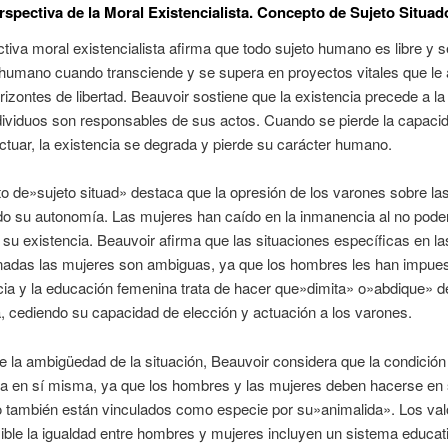
erspectiva de la Moral Existencialista. Concepto de Sujeto Situad
tiva moral existencialista afirma que todo sujeto humano es libre y s
humano cuando transciende y se supera en proyectos vitales que le
izontes de libertad. Beauvoir sostiene que la existencia precede a la
dividuos son responsables de sus actos. Cuando se pierde la capaci
actuar, la existencia se degrada y pierde su carácter humano.
o de»sujeto situad» destaca que la opresión de los varones sobre la
do su autonomía. Las mujeres han caído en la inmanencia al no pode
su existencia. Beauvoir afirma que las situaciones específicas en l
inadas las mujeres son ambiguas, ya que los hombres les han impue
ia y la educación femenina trata de hacer que»dimita» o»abdique» d
 cediendo su capacidad de elección y actuación a los varones.
 la ambigüedad de la situación, Beauvoir considera que la condició
a en sí misma, ya que los hombres y las mujeres deben hacerse en 
o también están vinculados como especie por su»animalida». Los va
ible la igualdad entre hombres y mujeres incluyen un sistema educat