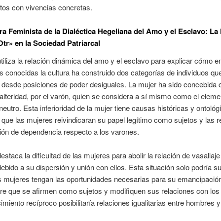
tos con vivencias concretas.
ura Feminista de la Dialéctica Hegeliana del Amo y el Esclavo: La
tr» en la Sociedad Patriarcal
tiliza la relación dinámica del amo y el esclavo para explicar cómo e
 conocidas la cultura ha construido dos categorías de individuos qu
n desde posiciones de poder desiguales. La mujer ha sido concebida
a alteridad, por el varón, quien se considera a sí mismo como el eleme
 neutro. Esta inferioridad de la mujer tiene causas históricas y ontoló
 que las mujeres reivindicaran su papel legítimo como sujetos y las r
ión de dependencia respecto a los varones.
estaca la dificultad de las mujeres para abolir la relación de vasallaje
bido a su dispersión y unión con ellos. Esta situación solo podría s
 mujeres tengan las oportunidades necesarias para su emancipación 
re que se afirmen como sujetos y modifiquen sus relaciones con los
imiento recíproco posibilitaría relaciones igualitarias entre hombres 