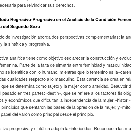
ecesaria para reivindicar sus derechos.
étodo Regresivo-Progresivo en el Análisis de la Condición Femen
ra del Segundo Sexo
o de investigación aborda dos perspectivas complementarias: la anal
y la sintética y progresiva.
tiva analítica tiene como objetivo esclarecer la construcción y evoluc
femenina. Parte de la falta de simetría entre feminidad y masculinida
no se identifica con lo humano, mientras que lo femenino es la»caren
as cualidades respecto a lo masculino. Esta carencia se crea en rel
 que se determina como sujeto y la mujer como alteridad. Beauvoir d
el pasado en tres partes:»destin», que se refiere a los factores fisioló
os y económicos que dificultan la independencia de la mujer;»histori»
s principios que sentaron las bases de la opresión de la mujer; y»mito
 papel del varón como principal desde el principio.
tiva progresiva y sintética adopta la»interiorida». Reconoce a las mu