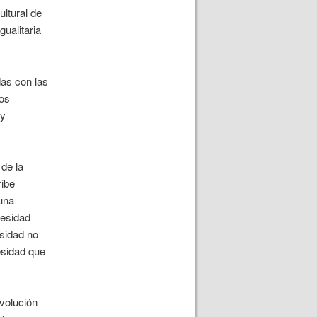
ultural de
ualitaria
das con las
los
 y
 de la
ribe
 una
cesidad
esidad no
cesidad que
volución