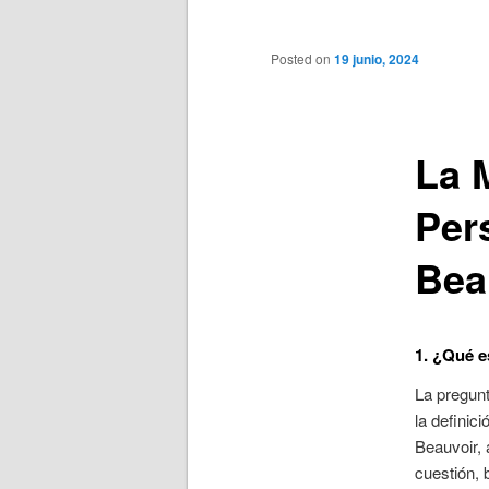
principal
Posted on
19 junio, 2024
La 
Per
Bea
1. ¿Qué e
La pregunt
la definic
Beauvoir, 
cuestión, 