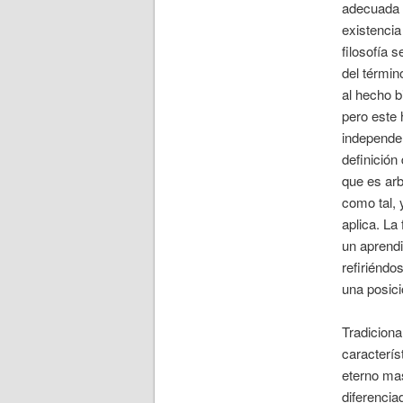
adecuada 
existencia
filosofía s
del términ
al hecho b
pero este
independe
definición
que es ar
como tal, 
aplica. La
un aprendi
refiriéndo
una posici
Tradiciona
caracterís
eterno mas
diferencia