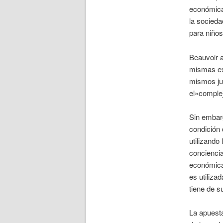
económica 
la socieda
para niños
Beauvoir a
mismas exi
mismos jue
el»comple
Sin embarg
condición 
utilizando
conciencia
económica 
es utiliza
tiene de s
La apuesta