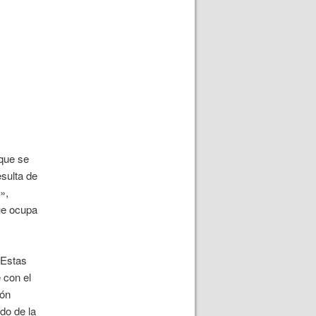
 que se
esulta de
»,
que ocupa
 Estas
 con el
ión
ido de la