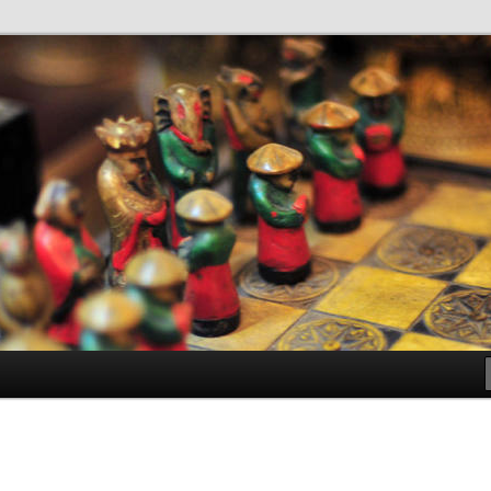
antes de Bachillerato
ller