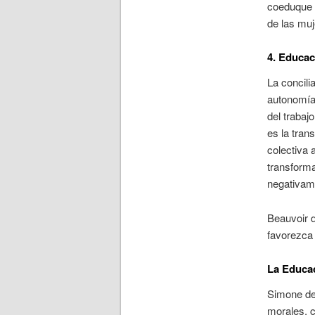
coeduque 
de las muj
4. Educac
La concili
autonomía 
del trabaj
es la tran
colectiva 
transforma
negativame
Beauvoir d
favorezca 
La Educac
Simone de 
morales, 