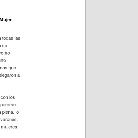
 Mujer
n todas las
e se
 como
nto
gicas que
elegaron a
 con los
uperarse
plena, lo
 varones.
y mujeres.