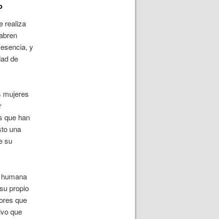
o
e realiza
 abren
 esencia, y
dad de
s mujeres
r
as que han
sto una
e su
n humana
su propio
lores que
ivo que