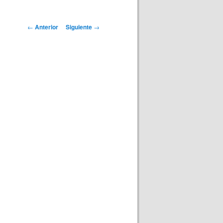
Navegación
←
Anterior
Siguiente
→
de
entradas