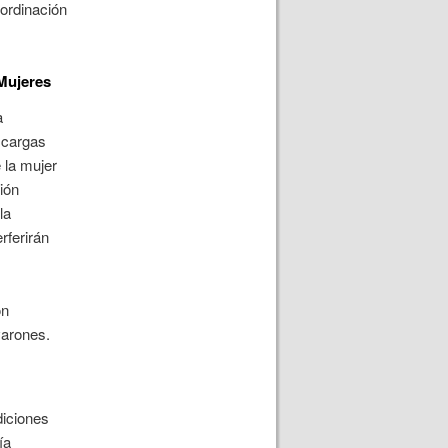
ordinación
Mujeres
a
s cargas
e la mujer
ión
la
rferirán
ón
varones.
diciones
ía