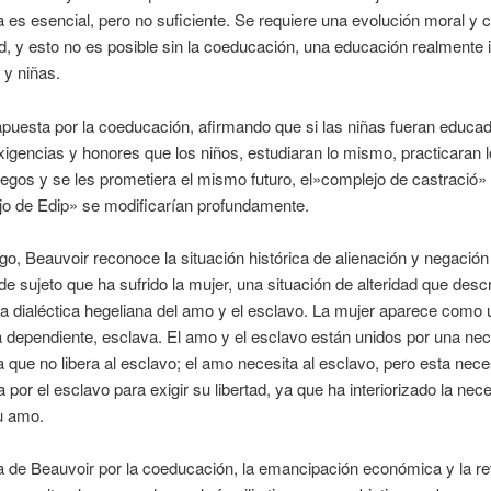
es esencial, pero no suficiente. Se requiere una evolución moral y c
d, y esto no es posible sin la coeducación, una educación realmente ig
 y niñas.
puesta por la coeducación, afirmando que si las niñas fueran educa
gencias y honores que los niños, estudiaran lo mismo, practicaran 
gos y se les prometiera el mismo futuro, el»complejo de castració»
jo de Edip» se modificarían profundamente.
o, Beauvoir reconoce la situación histórica de alienación y negación
de sujeto que ha sufrido la mujer, una situación de alteridad que desc
 la dialéctica hegeliana del amo y el esclavo. La mujer aparece como
 dependiente, esclava. El amo y el esclavo están unidos por una ne
que no libera al esclavo; el amo necesita al esclavo, pero esta nec
da por el esclavo para exigir su libertad, ya que ha interiorizado la ne
u amo.
 de Beauvoir por la coeducación, la emancipación económica y la re