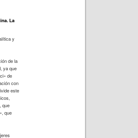
ina. La
ítica y
ión de la
d, ya que
ci» de
ación con
ivide este
gicos,
, que
», que
jeres