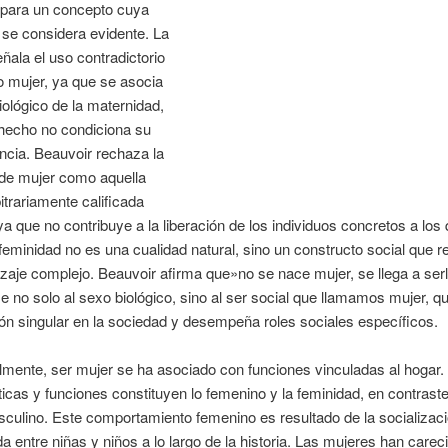
para un concepto cuya
 se considera evidente. La
eñala el uso contradictorio
o mujer, ya que se asocia
iológico de la maternidad,
 hecho no condiciona su
ncia. Beauvoir rechaza la
 de mujer como aquella
bitrariamente
calificada
ya que no contribuye a la liberación de los individuos concretos a los
 feminidad no es una cualidad natural, sino un constructo social que r
zaje complejo. Beauvoir afirma que»no se nace mujer, se llega a serl
se no solo al sexo biológico, sino al ser social que llamamos mujer, 
ón singular en la sociedad y desempeña roles sociales específicos.
lmente, ser mujer se ha asociado con funciones vinculadas al hogar.
ticas y funciones constituyen lo femenino y la feminidad, en contraste
culino. Este comportamiento femenino es resultado de la socializac
da entre niñas y niños a lo largo de la historia. Las mujeres han carec