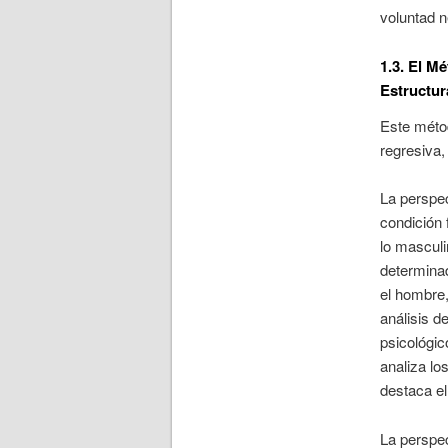
voluntad n
1.3. El M
Estructu
Este métod
regresiva, 
La perspec
condición 
lo masculi
determinad
el hombre,
análisis d
psicológic
analiza lo
destaca el
La perspec