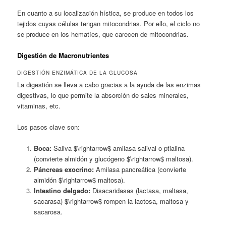
En cuanto a su localización hística, se produce en todos los
tejidos cuyas células tengan mitocondrias. Por ello, el ciclo no
se produce en los hematíes, que carecen de mitocondrias.
Digestión de Macronutrientes
DIGESTIÓN ENZIMÁTICA DE LA GLUCOSA
La digestión se lleva a cabo gracias a la ayuda de las enzimas
digestivas, lo que permite la absorción de sales minerales,
vitaminas, etc.
Los pasos clave son:
Boca:
Saliva $\rightarrow$ amilasa salival o ptialina
(convierte almidón y glucógeno $\rightarrow$ maltosa).
Páncreas exocrino:
Amilasa pancreática (convierte
almidón $\rightarrow$ maltosa).
Intestino delgado:
Disacaridasas (lactasa, maltasa,
sacarasa) $\rightarrow$ rompen la lactosa, maltosa y
sacarosa.