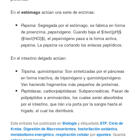
En el
estómago
actúan una serie de enzimas:
Pepsina:
Segregada por el estómago, se fabrica en forma
de proenzima,
pepsinógeno
. Cuando baja el $\text{pH}$
($\text{HCl}$), el pepsinógeno pasa a la forma activa,
pepsina. La pepsina va cortando los enlaces peptídicos.
En el intestino delgado actúan:
Tripsina, quimiotripsina:
Son sintetizadas por el páncreas
en forma inactiva, de tripsinógeno y quimiotripsinógeno.
Van haciendo fragmentos más pequeños de proteínas.
Peptidasas, carboxipéptidasas:
Subpancreáticas. Pasan de
polipéptidos a aminoácidos, los cuales serán absorbidos
por el intestino, que irán vía porta por la sangre hasta el
hígado, el cual los distribuirá.
Esta entrada fue publicada en
Biología
y etiquetada
ATP
,
Ciclo de
Krebs
,
Digestión de Macronutrientes
,
fosforilación oxidativa
,
metabolismo energético
,
respiración celular
por
apuntes
. Guarda
.