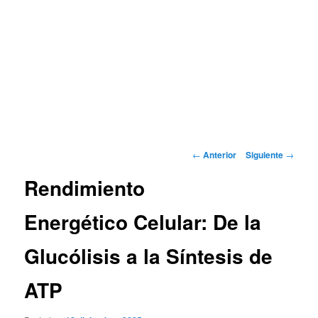
Navegación
←
Anterior
Siguiente
→
de
Rendimiento
entradas
Energético Celular: De la
Glucólisis a la Síntesis de
ATP