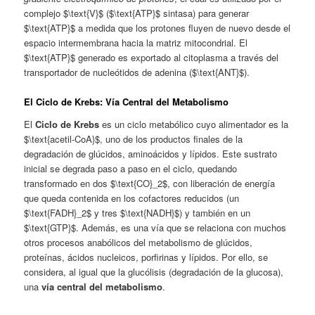
complejo $\text{V}$ ($\text{ATP}$ sintasa) para generar
$\text{ATP}$ a medida que los protones fluyen de nuevo desde el
espacio intermembrana hacia la matriz mitocondrial. El
$\text{ATP}$ generado es exportado al citoplasma a través del
transportador de nucleótidos de adenina ($\text{ANT}$).
El Ciclo de Krebs: Vía Central del Metabolismo
El
Ciclo de Krebs
es un ciclo metabólico cuyo alimentador es la
$\text{acetil-CoA}$, uno de los productos finales de la
degradación de glúcidos, aminoácidos y lípidos. Este sustrato
inicial se degrada paso a paso en el ciclo, quedando
transformado en dos $\text{CO}_2$, con liberación de energía
que queda contenida en los cofactores reducidos (un
$\text{FADH}_2$ y tres $\text{NADH}$) y también en un
$\text{GTP}$. Además, es una vía que se relaciona con muchos
otros procesos anabólicos del metabolismo de glúcidos,
proteínas, ácidos nucleicos, porfirinas y lípidos. Por ello, se
considera, al igual que la glucólisis (degradación de la glucosa),
una
vía central del metabolismo
.