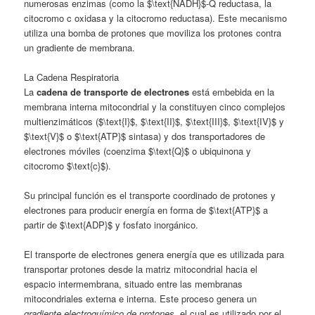
numerosas enzimas (como la $\text{NADH}$-Q reductasa, la
citocromo c oxidasa y la citocromo reductasa). Este mecanismo
utiliza una bomba de protones que moviliza los protones contra
un gradiente de membrana.
La Cadena Respiratoria
La
cadena de transporte de electrones
está embebida en la
membrana interna mitocondrial y la constituyen cinco complejos
multienzimáticos ($\text{I}$, $\text{II}$, $\text{III}$, $\text{IV}$ y
$\text{V}$ o $\text{ATP}$ sintasa) y dos transportadores de
electrones móviles (coenzima $\text{Q}$ o ubiquinona y
citocromo $\text{c}$).
Su principal función es el transporte coordinado de protones y
electrones para producir energía en forma de $\text{ATP}$ a
partir de $\text{ADP}$ y fosfato inorgánico.
El transporte de electrones genera energía que es utilizada para
transportar protones desde la matriz mitocondrial hacia el
espacio intermembrana, situado entre las membranas
mitocondriales externa e interna. Este proceso genera un
gradiente electroquímico de protones
, el cual es utilizado por el