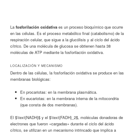
La
fosforilación oxidativa
es un proceso bioquímico que ocurre
en las células. Es el proceso metabólico final (catabolismo) de la
respiración celular, que sigue a la glucólisis y al ciclo del ácido
cítrico. De una molécula de glucosa se obtienen hasta 38
moléculas de ATP mediante la fosforilación oxidativa.
LOCALIZACIÓN Y MECANISMO
Dentro de las células, la fosforilación oxidativa se produce en las
membranas biológicas:
En procariotas:
en la membrana plasmática.
En eucariotas: en la membrana interna de la mitocondria
(que consta de dos membranas).
El $\text{NADH}$ y el $\text{FADH}_2$, moléculas donadoras de
electrones que fueron «cargadas» durante el ciclo del ácido
cítrico, se utilizan en un mecanismo intrincado que implica a