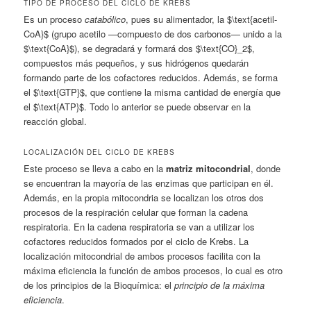
TIPO DE PROCESO DEL CICLO DE KREBS
Es un proceso
catabólico
, pues su alimentador, la $\text{acetil-
CoA}$ (grupo acetilo —compuesto de dos carbonos— unido a la
$\text{CoA}$), se degradará y formará dos $\text{CO}_2$,
compuestos más pequeños, y sus hidrógenos quedarán
formando parte de los cofactores reducidos. Además, se forma
el $\text{GTP}$, que contiene la misma cantidad de energía que
el $\text{ATP}$. Todo lo anterior se puede observar en la
reacción global.
LOCALIZACIÓN DEL CICLO DE KREBS
Este proceso se lleva a cabo en la
matriz mitocondrial
, donde
se encuentran la mayoría de las enzimas que participan en él.
Además, en la propia mitocondria se localizan los otros dos
procesos de la respiración celular que forman la cadena
respiratoria. En la cadena respiratoria se van a utilizar los
cofactores reducidos formados por el ciclo de Krebs. La
localización mitocondrial de ambos procesos facilita con la
máxima eficiencia la función de ambos procesos, lo cual es otro
de los principios de la Bioquímica: el
principio de la máxima
eficiencia
.