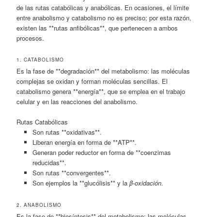
de las rutas catabólicas y anabólicas. En ocasiones, el límite
entre anabolismo y catabolismo no es preciso; por esta razón,
existen las **rutas anfibólicas**, que pertenecen a ambos
procesos.
1. CATABOLISMO
Es la fase de **degradación** del metabolismo: las moléculas
complejas se oxidan y forman moléculas sencillas. El
catabolismo genera **energía**, que se emplea en el trabajo
celular y en las reacciones del anabolismo.
Rutas Catabólicas
Son rutas **oxidativas**.
Liberan energía en forma de **ATP**.
Generan poder reductor en forma de **coenzimas
reducidas**.
Son rutas **convergentes**.
Son ejemplos la **glucólisis** y la
β-oxidación
.
2. ANABOLISMO
Es la fase de **biosíntesis** del metabolismo: las moléculas