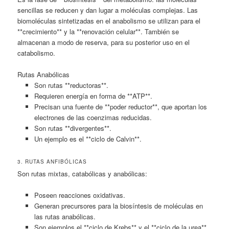
sencillas se reducen y dan lugar a moléculas complejas. Las
biomoléculas sintetizadas en el anabolismo se utilizan para el
**crecimiento** y la **renovación celular**. También se
almacenan a modo de reserva, para su posterior uso en el
catabolismo.
Rutas Anabólicas
Son rutas **reductoras**.
Requieren energía en forma de **ATP**.
Precisan una fuente de **poder reductor**, que aportan los
electrones de las coenzimas reducidas.
Son rutas **divergentes**.
Un ejemplo es el **ciclo de Calvin**.
3. RUTAS ANFIBÓLICAS
Son rutas mixtas, catabólicas y anabólicas:
Poseen reacciones oxidativas.
Generan precursores para la biosíntesis de moléculas en
las rutas anabólicas.
Son ejemplos el **ciclo de Krebs** y el **ciclo de la urea**.