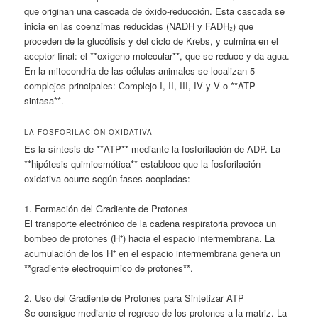
que originan una cascada de óxido-reducción. Esta cascada se
inicia en las coenzimas reducidas (NADH y FADH₂) que
proceden de la glucólisis y del ciclo de Krebs, y culmina en el
aceptor final: el **oxígeno molecular**, que se reduce y da agua.
En la mitocondria de las células animales se localizan 5
complejos principales: Complejo I, II, III, IV y V o **ATP
sintasa**.
LA FOSFORILACIÓN OXIDATIVA
Es la síntesis de **ATP** mediante la fosforilación de ADP. La
**hipótesis quimiosmótica** establece que la fosforilación
oxidativa ocurre según fases acopladas:
1. Formación del Gradiente de Protones
El transporte electrónico de la cadena respiratoria provoca un
bombeo de protones (H⁺) hacia el espacio intermembrana. La
acumulación de los H⁺ en el espacio intermembrana genera un
**gradiente electroquímico de protones**.
2. Uso del Gradiente de Protones para Sintetizar ATP
Se consigue mediante el regreso de los protones a la matriz. La