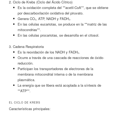
2. Ciclo de Krebs (Ciclo del Ácido Cítrico)
Es la oxidación completa del **acetil-CoA**, que se obtiene
por descarboxilación oxidativa del piruvato.
Genera CO₂, ATP, NADH y FADH₂.
En las células eucariotas, se produce en la **matriz de las
mitocondrias**.
En las células procariotas, se desarrolla en el citosol.
3. Cadena Respiratoria
Es la reoxidación de los NADH y FADH₂.
Ocurre a través de una cascada de reacciones de óxido-
reducción.
Participan los transportadores de electrones de la
membrana mitocondrial interna o de la membrana
plasmática.
La energía que se libera está acoplada a la síntesis de
**ATP**.
EL CICLO DE KREBS
Características principales: