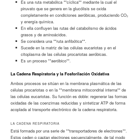
Es una ruta metabólica **cíclica** mediante la cual el
piruvato que se genera en la glucólisis se oxida
completamente en condiciones aeróbicas, produciendo CO₂
y energía química.
En ella confluyen las rutas del catabolismo de ácidos
grasos y de aminoácidos.
Se considera una **ruta anfibótica**.
Sucede en la matriz de las células eucariotas y en el
citoplasma de las células procariotas aeróbicas.
Es un proceso **aeróbico**.
La Cadena Respiratoria y la Fosforilación Oxidativa
Ambos procesos se sitúan en la membrana plasmática de las
células procariotas o en la **membrana mitocondrial interna** de
las células eucariotas. Su función es doble: regenerar las formas
oxidadas de las coenzimas reducidas y sintetizar ATP de forma
acoplada al transporte electrónico de la cadena respiratoria.
LA CADENA RESPIRATORIA
Está formada por una serie de **transportadores de electrones**.
Estos ceden o captan electrones secuencialmente, de tal modo