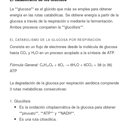
La **glucosa** es el glúcido que más se emplea para obtener
energía en las rutas catabólicas. Se obtiene energía a partir de la
glucosa a través de la respiración o mediante la fermentación.
Ambos procesos comparten la **glucólisis**.
EL CATABOLISMO DE LA GLUCOSA POR RESPIRACIÓN
Consiste en un flujo de electrones desde la molécula de glucosa
hasta CO₂ y H₂O en un proceso acoplado a la síntesis de ATP.
Fórmula General:
C₆H₁₂O₆ + 6O₂ → 6H₂O + 6CO₂ + 38 (o 36)
ATP
La degradación de la glucosa por respiración aeróbica comprende
3 rutas metabólicas consecutivas:
1. Glucólisis
Es la oxidación citoplasmática de la glucosa para obtener
**piruvato**, **ATP** y **NADH**.
Es una ruta citosólica.