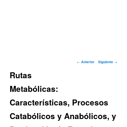
Navegación
←
Anterior
Siguiente
→
de
Rutas
entradas
Metabólicas:
Características, Procesos
Catabólicos y Anabólicos, y