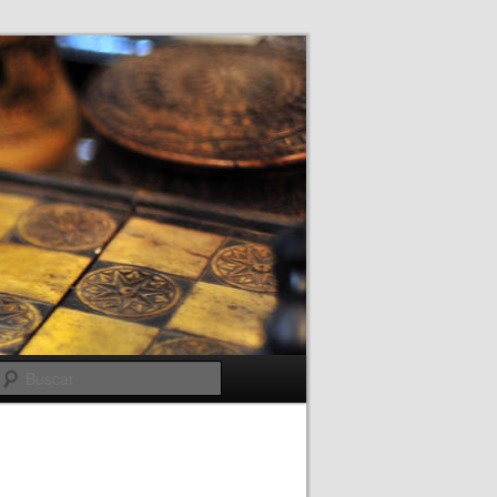
Buscar