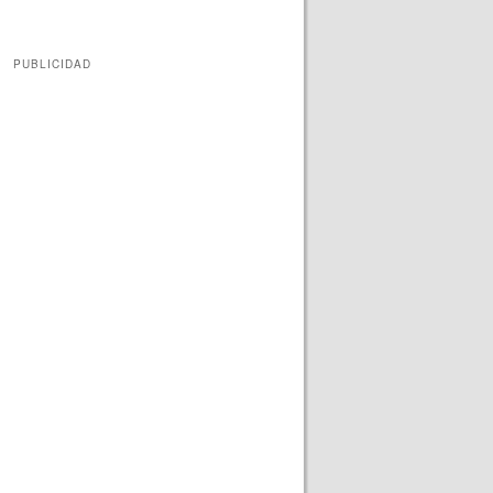
PUBLICIDAD