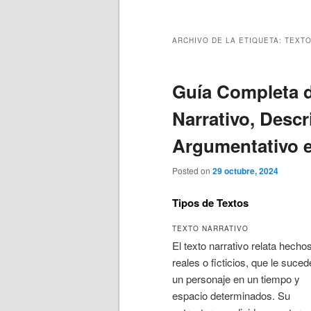
principal
secundario
ARCHIVO DE LA ETIQUETA:
TEXTO
Guía Completa d
Narrativo, Descr
Argumentativo e
Posted on
29 octubre, 2024
Tipos de Textos
TEXTO NARRATIVO
El texto narrativo relata hechos
reales o ficticios, que le suced
un personaje en un tiempo y
espacio determinados. Su