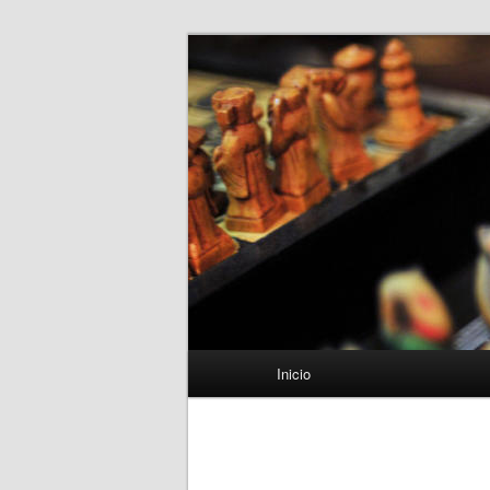
Apuntes y recursos para estudi
Apuntes Bachi
Menú
Inicio
Ir
Ir
principal
al
al
contenido
contenido