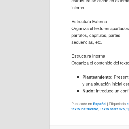
estructura se divide en extern
interna.
Estructura Externa
Organiza el texto en apartados
párrafos, capítulos, partes,
secuencias, etc.
Estructura Interna
Organiza el contenido del texto
Planteamiento:
Presenta
y una situación inicial es
Nudo:
Introduce un conf
Publicado en
Español
|
Etiquetado
e
texto instructivo
,
Texto narrativo
,
t