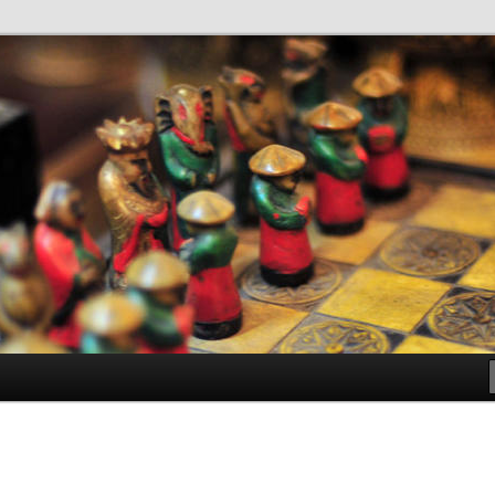
antes de Bachillerato
ller