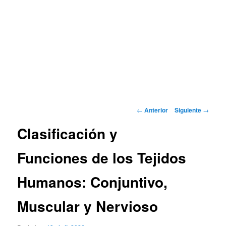
Navegación
←
Anterior
Siguiente
→
de
Clasificación y
entradas
Funciones de los Tejidos
Humanos: Conjuntivo,
Muscular y Nervioso