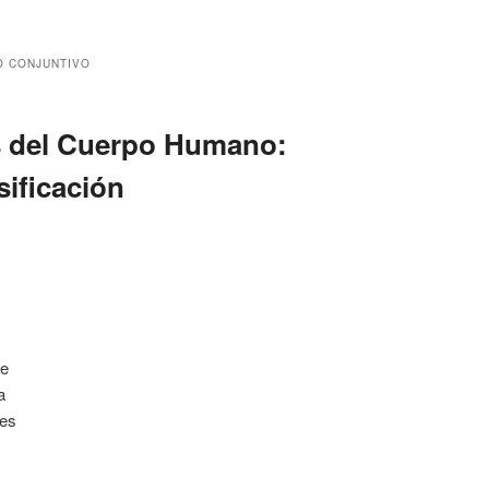
O CONJUNTIVO
s del Cuerpo Humano:
sificación
te
a
nes