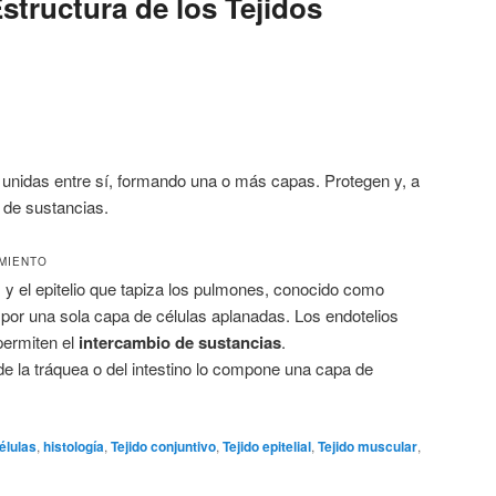
Estructura de los Tejidos
 unidas entre sí, formando una o más capas. Protegen y, a
o de sustancias.
IMIENTO
s y el epitelio que tapiza los pulmones, conocido como
 por una sola capa de células aplanadas. Los endotelios
permiten el
intercambio de sustancias
.
de la tráquea o del intestino lo compone una capa de
élulas
,
histología
,
Tejido conjuntivo
,
Tejido epitelial
,
Tejido muscular
,