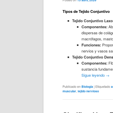
13 abril, 2026
Tipos de Tejido Conjuntivo
Tejido Conjuntivo Laxo
Componentes:
Abu
dispersas de colág
macrófagos, mastoc
Funciones:
Proporc
nervios y vasos s
Tejido Conjuntivo Dens
Componentes:
Fib
sustancia fundamen
Sigue leyendo
→
Publicado en
Biología
|
Etiquetado
a
muscular
,
tejido nervioso