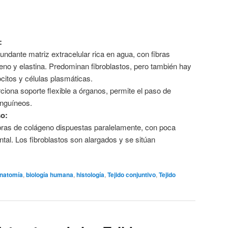
:
ndante matriz extracelular rica en agua, con fibras
eno y elastina. Predominan fibroblastos, pero también hay
itos y células plasmáticas.
iona soporte flexible a órganos, permite el paso de
anguíneos.
o:
ras de colágeno dispuestas paralelamente, con poca
tal. Los fibroblastos son alargados y se sitúan
natomía
,
biología humana
,
histología
,
Tejido conjuntivo
,
Tejido