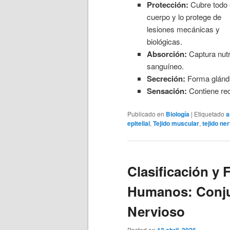
Protección:
Cubre todo 
cuerpo y lo protege de
lesiones mecánicas y
biológicas.
Absorción:
Captura nutri
sanguíneo.
Secreción:
Forma glándu
Sensación:
Contiene rec
Publicado en
Biología
|
Etiquetado
a
epitelial
,
Tejido muscular
,
tejido ne
Clasificación y 
Humanos: Conju
Nervioso
Posted on