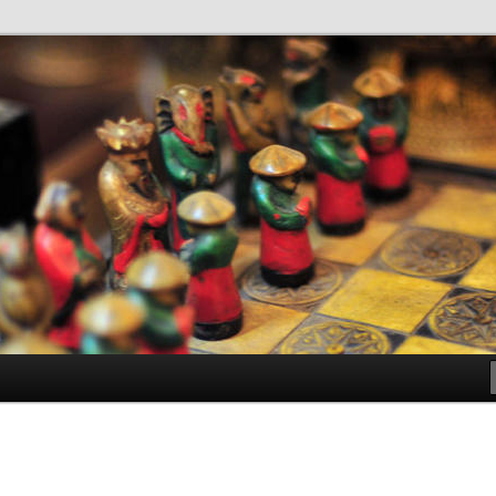
antes de Bachillerato
ller