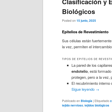
Clasificación y 
Biológicos
Posted on
15 junio, 2025
Epitelios de Revestimiento
Sus células están fuertemente
la vez, permiten el intercambi
TIPOS DE EPITELIOS DE REVEST
La pared de los capilare
endotelio
, está formado
protegen, pero a la vez, 
El recubrimiento interno 
Sigue leyendo
→
Publicado en
Biología
|
Etiquetado
c
tejido nervioso
,
tejidos biológicos