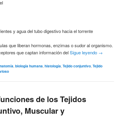
el
entes y agua del tubo digestivo hacia el torrente
las que liberan hormonas, enzimas o sudor al organismo.
eptores que captan información del
Sigue leyendo
→
natomía
,
biología humana
,
histología
,
Tejido conjuntivo
,
Tejido
rvioso
Funciones de los Tejidos
ntivo, Muscular y