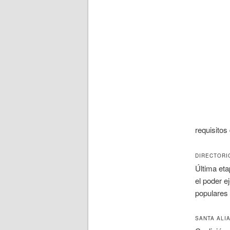
requisitos
DIRECTORI
Última
eta
el poder e
populares 
SANTA ALI