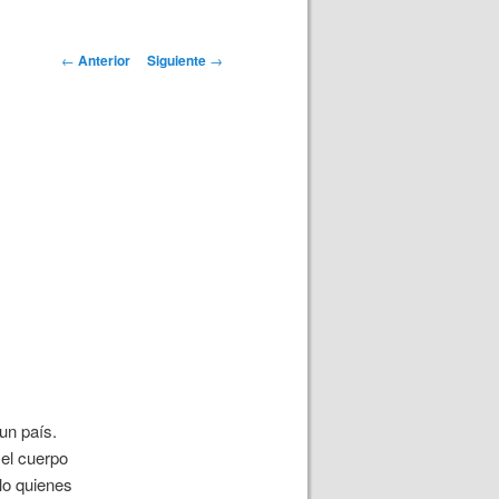
Navegación
←
Anterior
Siguiente
→
de
entradas
un país.
el cuerpo
olo quienes