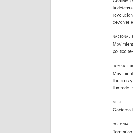
Coalición 
la defensa
revolucion
devolver e
NACIONALI
Movimiento
político (e
ROMANTIC
Movimiento
liberales 
ilustrado,
MEIJI
Gobierno i
COLONIA
Territorio