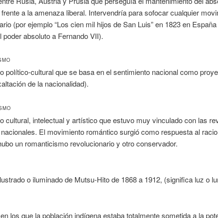
entre Rusia, Austria y Prusia que perseguía el mantenimiento del abs
 frente a la amenaza liberal. Intervendría para sofocar cualquier mov
ario (por ejemplo “Los cien mil hijos de San Luis” en 1823 en España
l poder absoluto a Fernando VII).
SMO
 político-cultural que se basa en el sentimiento nacional como proy
xaltación de la nacionalidad).
ISMO
 cultural, intelectual y artístico que estuvo muy vinculado con las r
y nacionales. El movimiento romántico surgió como respuesta al raci
 hubo un romanticismo revolucionario y otro conservador.
lustrado o iluminado de Mutsu-Hito de 1868 a 1912, (significa luz o l
s en los que la población indígena estaba totalmente sometida a la pot