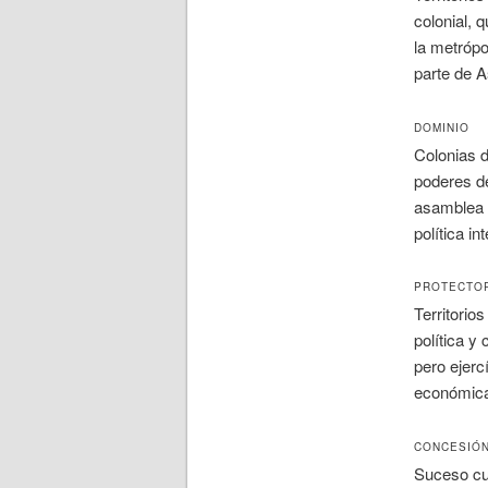
colonial, 
la metrópo
parte de A
DOMINIO
Colonias d
poderes de
asamblea 
política in
PROTECTO
Territorio
política y
pero ejercí
económic
CONCESIÓ
Suceso cua