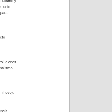
olutismo y
imiento
 para
ecto
evoluciones
onalismo
uminoso).
encia