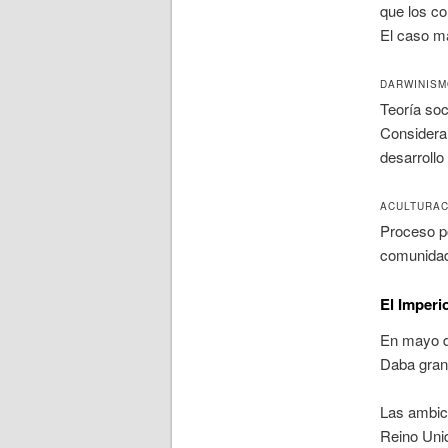
que los co
El caso m
DARWINISM
Teoría soc
Considera 
desarrollo 
ACULTURAC
Proceso p
comunidad,
El Imperi
En mayo de
Daba gran
Las ambici
Reino Unid