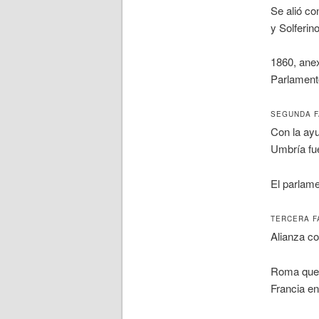
Se alió co
y Solferin
1860, ane
Parlamento
SEGUNDA FA
Con la ayu
Umbría fue
El parlame
TERCERA FA
Alianza co
Roma quedó
Francia e