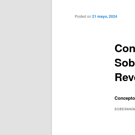
principal
Posted on
21 mayo, 2024
Con
Sob
Rev
Conceptos
SOBERANÍA