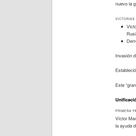
nuevo la g
VICTORIAS
Vict
Rusi
Derr
Invasión d
Estableció
Este “gran
Unificació
PRIMERA FA
Víctor Man
la ayuda d