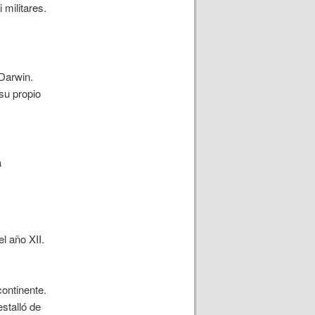
 militares.
 Darwin.
su propio
a
l año XII.
ontinente.
stalló de