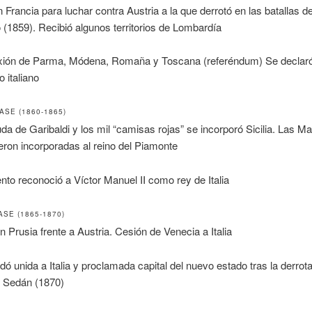
n Francia para luchar contra Austria a la que derrotó en las batallas 
o (1859). Recibió algunos territorios de Lombardía
xión de Parma, Módena, Romaña y Toscana (referéndum) Se declaró
 italiano
SE (1860-1865)
da de Garibaldi y los mil “camisas rojas” se incorporó Sicilia. Las M
ron incorporadas al reino del Piamonte
nto reconoció a Víctor Manuel II como rey de Italia
SE (1865-1870)
n Prusia frente a Austria. Cesión de Venecia a Italia
 unida a Italia y proclamada capital del nuevo estado tras la derrot
n Sedán (1870)