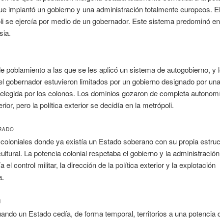
que implantó un gobierno y una administración totalmente europeos. E
li se ejercía por medio de un gobernador. Este sistema predominó en
sia.
e poblamiento a las que se les aplicó un sistema de autogobierno, y 
l gobernador estuvieron limitados por un gobierno designado por un
elegida por los colonos. Los dominios gozaron de completa autonomí
terior, pero la política exterior se decidía en la metrópoli.
RADO
s coloniales donde ya existía un Estado soberano con su propia estruc
 cultural. La potencia colonial respetaba el gobierno y la administración
a el control militar, la dirección de la política exterior y la explotación
a.
N
ndo un Estado cedía, de forma temporal, territorios a una potencia c