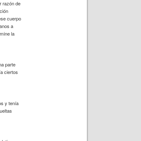
r razón de
ción
se cuerpo
danos a
rmine la
na parte
a ciertos
s y tenía
ueltas