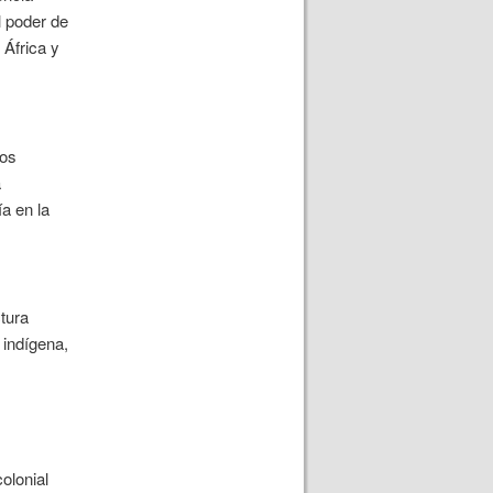
l poder de
 África y
los
a
a en la
tura
 indígena,
olonial