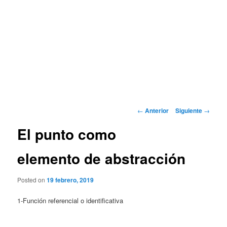
Navegación
←
Anterior
Siguiente
→
de
El punto como
entradas
elemento de abstracción
Posted on
19 febrero, 2019
1-Función referencial o identificativa