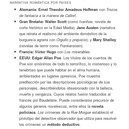
NARRATIVA ROMÁNTICA POR PAÍSES
Alemania:
Ernst Theodor Amadeus Hoffman
con
Trozos
de fantasía a la manera de Callort
.
Gran Bretaña:
Walter Scott
(como
Ivanhoe
, novela de
corte histórico en la Edad Media);
Jane Austen
(narrativa
que retrata el realismo del ambiente doméstico de la
burguesía agraria con
Orgullo y prejuicio
); y
Mary Shelley
(novelas de terror como
Frankenstein
).
Francia:
Víctor Hugo
con
Los miserables
.
EEUU:
Edgar Allan Poe
. Los títulos de los cuentos de
Poe son sinónimos de todo lo terrorífico, lo misterioso y lo
tenebroso que puede habitar en el alma humana,
ambientados en lugares opresivos. Poe muestra
predilección por las descripciones psicológicas de sus
personajes, describiéndolos obsesionado con la belleza,
muerte y venganza. Cuyos relatos fueron traducidos al
francés por Baudelaire. Puede considerarse precursor de
algunos géneros novelescos, entre ellos la
novela
policíaca
.
Los crímenes de la Rue Morgue
estableció el
prototipo del detective observador que utiliza para resolver
los crímenes un
método deductivo
.