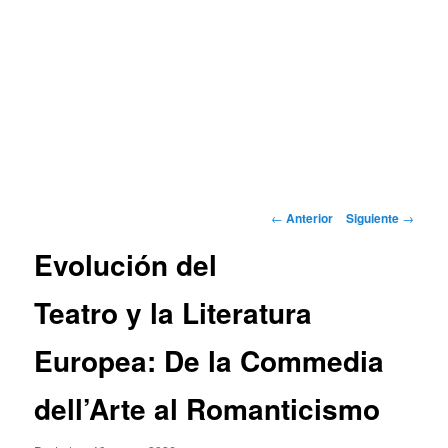
Navegación
←
Anterior
Siguiente
→
de
Evolución del
entradas
Teatro y la Literatura
Europea: De la Commedia
dell’Arte al Romanticismo