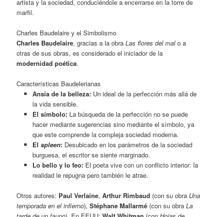
artista y la sociedad, conduciéndole a encerrarse en la torre de
marfil.
Charles Baudelaire y el Simbolismo
Charles Baudelaire
, gracias a la obra
Las flores del mal
o a
otras de sus obras, es considerado el iniciador de la
modernidad poética
.
Características Baudelerianas
Ansia de la belleza:
Un ideal de la perfección más allá de
la vida sensible.
El símbolo:
La búsqueda de la perfección no se puede
hacer mediante sugerencias sino mediante el símbolo, ya
que este comprende la compleja sociedad moderna.
El
spleen
:
Desubicado en los parámetros de la sociedad
burguesa, el escritor se siente marginado.
Lo bello y lo feo:
El poeta vive con un conflicto interior: la
realidad le repugna pero también le atrae.
Otros autores:
Paul Verlaine
,
Arthur Rimbaud
(con su obra
Una
temporada en el infierno
),
Stéphane Mallarmé
(con su obra
La
tarde de un fauno
). En EEUU:
Walt Whitman
(con
Hojas de