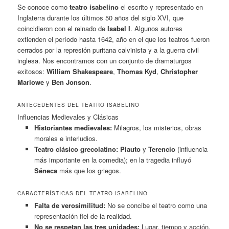
Se conoce como
teatro isabelino
el escrito y representado en
Inglaterra durante los últimos 50 años del siglo XVI, que
coincidieron con el reinado de
Isabel I
. Algunos autores
extienden el período hasta 1642, año en el que los teatros fueron
cerrados por la represión puritana calvinista y a la guerra civil
inglesa. Nos encontramos con un conjunto de dramaturgos
exitosos:
William Shakespeare
,
Thomas Kyd
,
Christopher
Marlowe
y
Ben Jonson
.
ANTECEDENTES DEL TEATRO ISABELINO
Influencias Medievales y Clásicas
Historiantes medievales:
Milagros, los misterios, obras
morales e interludios.
Teatro clásico grecolatino:
Plauto
y
Terencio
(influencia
más importante en la comedia); en la tragedia influyó
Séneca
más que los griegos.
CARACTERÍSTICAS DEL TEATRO ISABELINO
Falta de verosimilitud:
No se concibe el teatro como una
representación fiel de la realidad.
No se respetan las tres unidades:
Lugar, tiempo y acción.