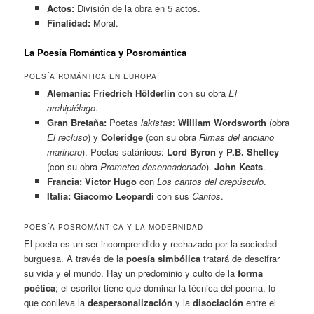
Actos:
División de la obra en 5 actos.
Finalidad:
Moral.
La Poesía Romántica y Posromántica
POESÍA ROMÁNTICA EN EUROPA
Alemania:
Friedrich Hölderlin
con su obra
El
archipiélago
.
Gran Bretaña:
Poetas
lakistas
:
William Wordsworth
(obra
El recluso
) y
Coleridge
(con su obra
Rimas del anciano
marinero
). Poetas satánicos:
Lord Byron
y
P.B. Shelley
(con su obra
Prometeo desencadenado
).
John Keats
.
Francia:
Victor Hugo
con
Los cantos del crepúsculo
.
Italia:
Giacomo Leopardi
con sus
Cantos
.
POESÍA POSROMÁNTICA Y LA MODERNIDAD
El poeta es un ser incomprendido y rechazado por la sociedad
burguesa. A través de la
poesía simbólica
tratará de descifrar
su vida y el mundo. Hay un predominio y culto de la
forma
poética
; el escritor tiene que dominar la técnica del poema, lo
que conlleva la
despersonalización
y la
disociación
entre el