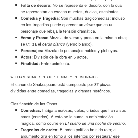
Falta de decoro:
No se representa el decoro, con lo cual
se representan en escena muertes, duelos, asesinatos.
Comedia y Tragedia:
Son muchas tragicomedias; incluso
en las tragedias puede aparecer un
clown
que es un
personaje que rebaja la tensión dramática.
Verso y Prosa:
Mezcla de verso y prosa en la misma obra;
se utiliza el
cerdo blanco
(verso blanco).
Personajes:
Mezcla de personajes nobles y plebeyos.
Actos:
División de la obra en 5 actos.
Finalidad:
Entretenimiento.
WILLIAM SHAKESPEARE: TEMAS Y PERSONAJES
El canon de Shakespeare está compuesto por 37 piezas
divididas entre comedias, tragedias y dramas históricos.
Clasificación de las Obras
Comedias:
Intriga amorosas, celos, criados que lían a sus
amos (enredos). A esto se le suma la ambientación
mágica, como ocurre en
El sueño de una noche de verano
.
Tragedias de orden:
El orden político ha sido roto; el
argumento gira en torno a los intentos por restaurar ese