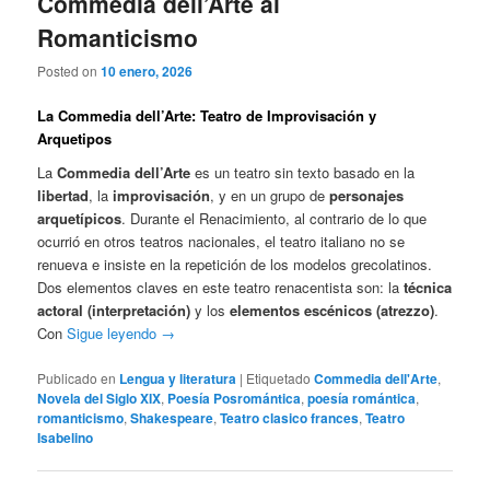
Commedia dell’Arte al
Romanticismo
Posted on
10 enero, 2026
La Commedia dell’Arte: Teatro de Improvisación y
Arquetipos
La
Commedia dell’Arte
es un teatro sin texto basado en la
libertad
, la
improvisación
, y en un grupo de
personajes
arquetípicos
. Durante el Renacimiento, al contrario de lo que
ocurrió en otros teatros nacionales, el teatro italiano no se
renueva e insiste en la repetición de los modelos grecolatinos.
Dos elementos claves en este teatro renacentista son: la
técnica
actoral (interpretación)
y los
elementos escénicos (atrezzo)
.
Con
Sigue leyendo
→
Publicado en
Lengua y literatura
|
Etiquetado
Commedia dell'Arte
,
Novela del Siglo XIX
,
Poesía Posromántica
,
poesía romántica
,
romanticismo
,
Shakespeare
,
Teatro clasico frances
,
Teatro
Isabelino