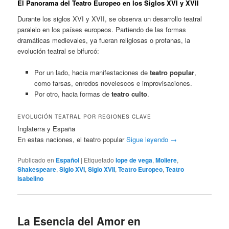
El Panorama del Teatro Europeo en los Siglos XVI y XVII
Durante los siglos XVI y XVII, se observa un desarrollo teatral
paralelo en los países europeos. Partiendo de las formas
dramáticas medievales, ya fueran religiosas o profanas, la
evolución teatral se bifurcó:
Por un lado, hacia manifestaciones de
teatro popular
,
como farsas, enredos novelescos e improvisaciones.
Por otro, hacia formas de
teatro culto
.
EVOLUCIÓN TEATRAL POR REGIONES CLAVE
Inglaterra y España
En estas naciones, el teatro popular
Sigue leyendo
→
Publicado en
Español
|
Etiquetado
lope de vega
,
Moliere
,
Shakespeare
,
Siglo XVI
,
Siglo XVII
,
Teatro Europeo
,
Teatro
Isabelino
La Esencia del Amor en