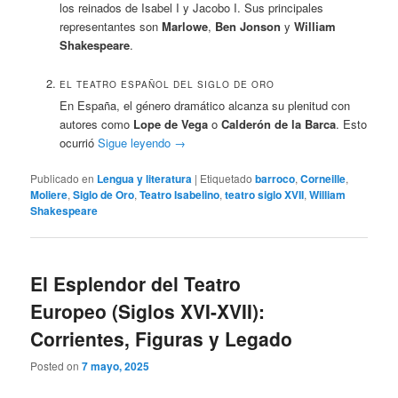
los reinados de Isabel I y Jacobo I. Sus principales
representantes son
Marlowe
,
Ben Jonson
y
William
Shakespeare
.
EL TEATRO ESPAÑOL DEL SIGLO DE ORO
En España, el género dramático alcanza su plenitud con
autores como
Lope de Vega
o
Calderón de la Barca
. Esto
ocurrió
Sigue leyendo
→
Publicado en
Lengua y literatura
|
Etiquetado
barroco
,
Corneille
,
Moliere
,
Siglo de Oro
,
Teatro Isabelino
,
teatro siglo XVII
,
William
Shakespeare
El Esplendor del Teatro
Europeo (Siglos XVI-XVII):
Corrientes, Figuras y Legado
Posted on
7 mayo, 2025