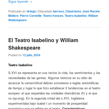
Sigue leyendo
→
Publicado en
Griego
|
Etiquetado
barroco
,
Clasicismo
,
Jean Racine
,
Moliere
,
Pierre Corneille
,
Teatro frances
,
Teatro Isabelino
,
William
Shakespeare
El Teatro Isabelino y William
Shakespeare
Posted on
12 julio, 2024
Teatro Isabelino
S.XVI se representa en sus textos la vida, los sentimientos y las
necesidades de las gentes. Algunos teóricos en su afán de
alcanzar la verosimilitud debían someterse a reglas aristotélicas
de tiempo y lugar lo que hizo establecer 2 tendencias en el teatro
europeo: el que respetaba las unidades dramáticas (fr) y el que
no (sp-eng). En la segunda mitad del s.XVI, Inglaterra
experimentaba bajo Isabel I un momento de prosperidad
económica que se refleja en el teatro.
Características: