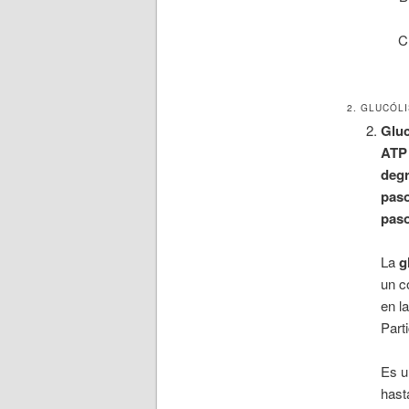
2. GLUCÓLI
Gluc
ATP 
degr
paso
paso
La
g
un c
en l
Part
Es u
hast