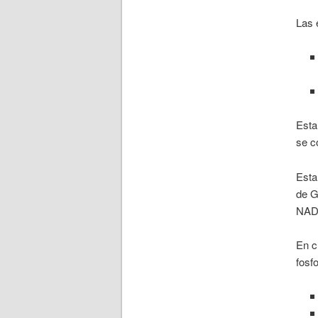
Las 
Est
se c
Est
de G
NA
En c
fosf