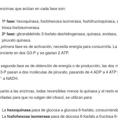
enzimas que actúan en cada fase son:
1ª fase:
hexoquinasa, fosfohexosa isomerasa, fosfofructoquinasa, a
triosa fosfoisomerasa.
2ª fase:
gliceraldehído 3-fosfato deshidrogenasa, quinasa, enolasa
piruvato quinasa.
a
primera fase
es de activación, necesita energía para consumirla. La
onvierte en dos G3-P y se gastan 2 ATP.
a
segunda fase
es de obtención de energía o de producción, las dos 
3-P pasan a dos moléculas de piruvato, pasando de 4 ADP a 4 ATP 
D
a NADH.
+
uanto a las enzimas, todas reversibles menos la quinasa y el resto e
oriladas para que no salgan del citosol, se utilizan para:
La
hexoquinasa
pasa de glucosa a glucosa 6-fosfato, consumiendo
La
fosfohexosa isomerasa
pasa de glucosa 6-fosfato a fructosa 6-