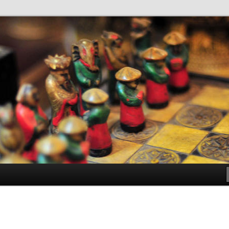
antes de Bachillerato
ller