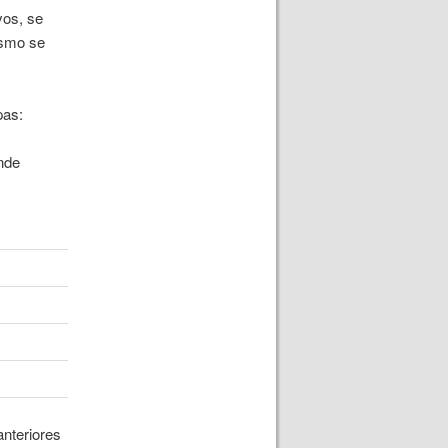
vos, se
ismo se
pas:
nde
anteriores