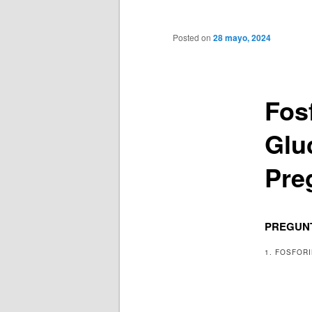
principal
Posted on
28 mayo, 2024
Fos
Glu
Pre
PREGUNT
1. FOSFORI