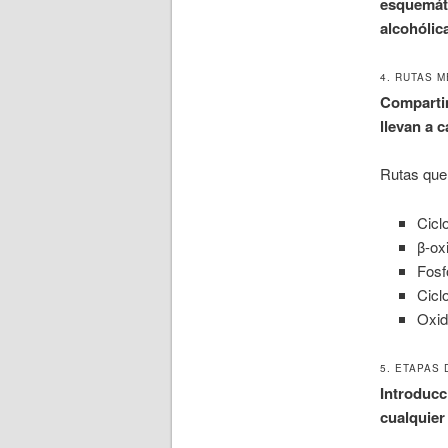
esquemáti
alcohólic
4. RUTAS 
Compartim
llevan a 
Rutas que 
Cicl
β-ox
Fosf
Cicl
Oxid
5. ETAPAS
Introducc
cualquier