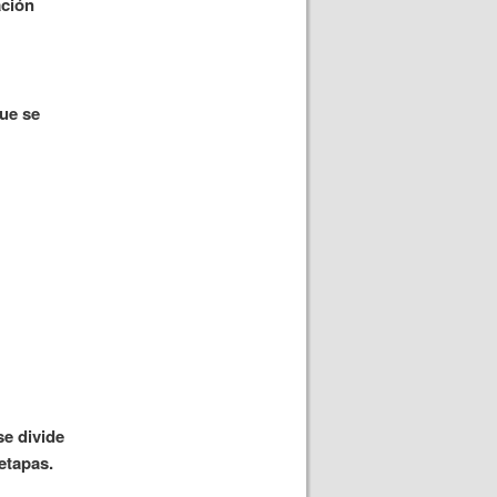
ación
que se
se divide
etapas.