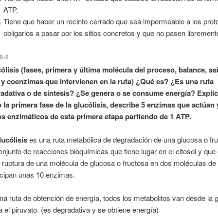
ATP.
Tiene que haber un recinto cerrado que sea impermeable a los prot
obligarlos a pasar por los sitios concretos y que no pasen librement
SIS
ólisis (fases, primera y última molécula del proceso, balance, as
y coenzimas que intervienen en la ruta) ¿Qué es? ¿Es una ruta
adativa o de síntesis? ¿Se genera o se consume energía? Expli
 la primera fase de la glucólisis, describe 5 enzimas que actúan 
s enzimáticos de esta primera etapa partiendo de 1 ATP.
lucólisis
es una ruta metabólica de degradación de una glucosa o fr
onjunto de reacciones bioquímicas que tiene lugar en el citosol y que
a ruptura de una molécula de glucosa o fructosa en dos moléculas de 
icipan unas 10 enzimas.
na ruta de obtención de energía, todos los metabolitos van desde la 
a el piruvato. (es degradativa y se obtiene energía)