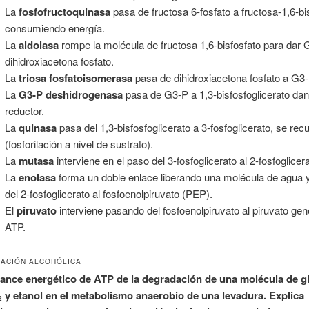
La
fosfofructoquinasa
pasa de fructosa 6-fosfato a fructosa-1,6-bi
consumiendo energía.
La
aldolasa
rompe la molécula de fructosa 1,6-bisfosfato para dar 
dihidroxiacetona fosfato.
La
triosa fosfatoisomerasa
pasa de dihidroxiacetona fosfato a G3-
La
G3-P deshidrogenasa
pasa de G3-P a 1,3-bisfosfoglicerato da
reductor.
La
quinasa
pasa del 1,3-bisfosfoglicerato a 3-fosfoglicerato, se re
(fosforilación a nivel de sustrato).
La
mutasa
interviene en el paso del 3-fosfoglicerato al 2-fosfoglicera
La
enolasa
forma un doble enlace liberando una molécula de agua
del 2-fosfoglicerato al fosfoenolpiruvato (PEP).
El
piruvato
interviene pasando del fosfoenolpiruvato al piruvato ge
ATP.
TACIÓN ALCOHÓLICA
lance energético de ATP de la degradación de una molécula de g
y etanol en el metabolismo anaerobio de una levadura. Explica
2