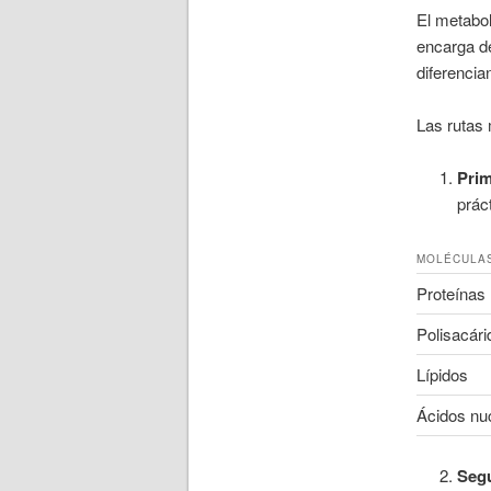
El metabo
encarga de
diferencia
Las rutas 
Prim
prác
MOLÉCULA
Proteínas
Polisacári
Lípidos
Ácidos nu
Seg