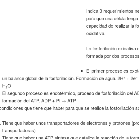
Indica 3 requerimientos n
para que una célula tenga 
capacidad de realizar la fo
oxidativa.
La fosforilación oxidativa 
formada por dos procesos
El primer proceso es exot
un balance global de la fosforilación. Formación de agua. 2H
+ 2e
+
–
H
O
2
El segundo proceso es endotérmico, proceso de fosforilación del 
formación del ATP. ADP + Pi → ATP
condiciones que tiene que haber para que se realice la fosforilación s
Tiene que haber unos transportadores de electrones y protones (pr
transportadoras)
Tiene que haber una ATP sintasa que catalice la reacción de la for