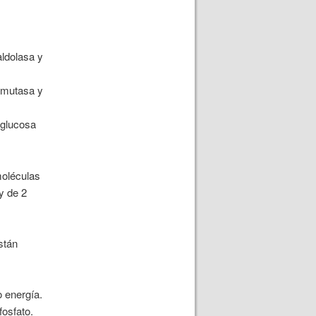
ldolasa y
, mutasa y
 glucosa
moléculas
y de 2
stán
 energía.
fosfato.