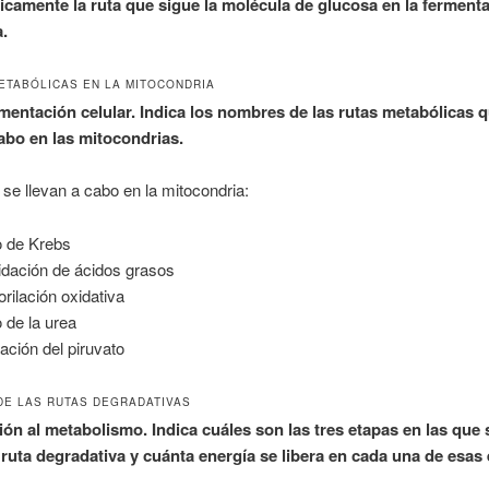
camente la ruta que sigue la molécula de glucosa en la ferment
a.
METABÓLICAS EN LA MITOCONDRIA
entación celular. Indica los nombres de las rutas metabólicas 
cabo en las mitocondrias.
se llevan a cabo en la mitocondria:
o de Krebs
idación de ácidos grasos
orilación oxidativa
o de la urea
ación del piruvato
 DE LAS RUTAS DEGRADATIVAS
ión al metabolismo. Indica cuáles son las tres etapas en las que 
 ruta degradativa y cuánta energía se libera en cada una de esas 