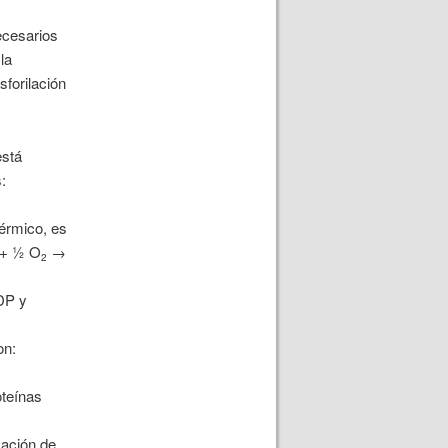
ecesarios
la
sforilación
está
:
érmico, es
+ ½ O
→
2
ADP
y
on:
oteínas
mación de