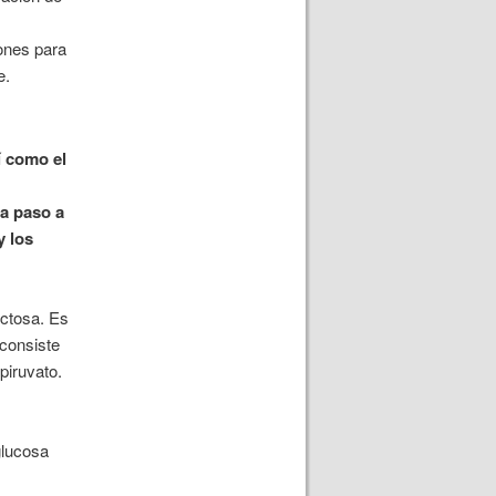
ones para
e.
í como el
ca paso a
y los
uctosa. Es
 consiste
piruvato.
glucosa