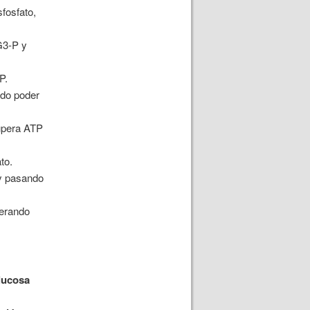
sfosfato,
G3-P y
P.
ndo poder
cupera ATP
to.
 y pasando
nerando
lucosa