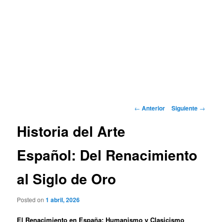
Navegación
←
Anterior
Siguiente
→
de
Historia del Arte
entradas
Español: Del Renacimiento
al Siglo de Oro
Posted on
1 abril, 2026
El Renacimiento en España: Humanismo y Clasicismo