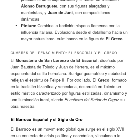
Alonso Berruguete
, con sus figuras alargadas y
manieristas, y
Juan de Juni
, con composiciones
dinámicas.
Pintura:
Combina la tradición hispano-flamenca con la
influencia italiana. Evoluciona desde el detallismo hacia un
mayor naturalismo, culminando en la figura de
El Greco
.
CUMBRES DEL RENACIMIENTO: EL ESCORIAL Y EL GRECO
El
Monasterio de San Lorenzo de El Escorial
, diseñado por
Juan Bautista de Toledo y Juan de Herrera, es el máximo
exponente del estilo herreriano. Su rigor geométrico y sobriedad
reflejan el espíritu de Felipe II. Por otro lado,
El Greco
, formado
en la tradición bizantina y veneciana, desarrolló en Toledo un
estilo místico caracterizado por figuras estilizadas, dinamismo y
una iluminación irreal, siendo
El entierro del Señor de Orgaz
su
obra maestra.
El Barroco Español y el Siglo de Oro
El
Barroco
es un movimiento global que surge en el siglo XVII
en un contexto de crisis política y económica, vinculado a la