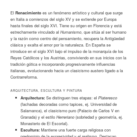
El
Renacimiento
es un fenómeno artístico y cultural que surge
en Italia a comienzos del siglo XV y se extiende por Europa
hasta finales del siglo XVI. Tiene su origen en Florencia y está
estrechamente vinculado al
Humanismo
, que sitúa al ser humano
y la razón como centro del pensamiento, recupera la Antigüedad
clásica y exalta el amor por la naturaleza. En España se
introduce en el siglo XVI bajo el impulso de la monarquía de los
Reyes Católicos
y los Austrias, conviviendo en sus inicios con la
tradición gótica e incorporando progresivamente influencias
italianas, evolucionando hacia un clasicismo austero ligado a la
Contrarreforma.
ARQUITECTURA, ESCULTURA Y PINTURA
Arquitectura:
Se distinguen tres etapas: el
Plateresco
(fachadas decoradas como tapices, ej. Universidad de
Salamanca), el clasicismo puro (Palacio de Carlos V en
Granada) y el estilo
Herreriano
(sobriedad y geometría, ej.
Monasterio de El Escorial).
Escultura:
Mantiene una fuerte carga religiosa con
predominio de la expresividad y el realismo. Destacan