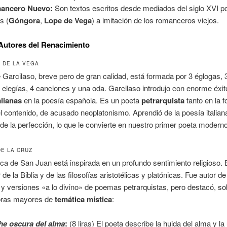
ancero Nuevo:
Son textos escritos desde mediados del siglo XVI p
s (
Góngora
,
Lope de Vega
) a imitación de los romanceros viejos.
Autores del Renacimiento
 DE LA VEGA
 Garcilaso, breve pero de gran calidad, está formada por 3 églogas, 
 elegías, 4 canciones y una oda. Garcilaso introdujo con enorme éxit
alianas
en la poesía española. Es un poeta
petrarquista
tanto en la 
 contenido, de acusado neoplatonismo. Aprendió de la poesía italiana
e la perfección, lo que le convierte en nuestro primer poeta moderno
DE LA CRUZ
rica de San Juan está inspirada en un profundo sentimiento religioso.
de la Biblia y de las filosofías aristotélicas y platónicas. Fue autor d
 versiones «a lo divino» de poemas petrarquistas, pero destacó, so
bras mayores de
temática mística
:
e oscura del alma
:
(8 liras) El poeta describe la huida del alma y la