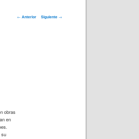
Navegación
←
Anterior
Siguiente
→
de
entradas
n obras
an en
oes.
y su