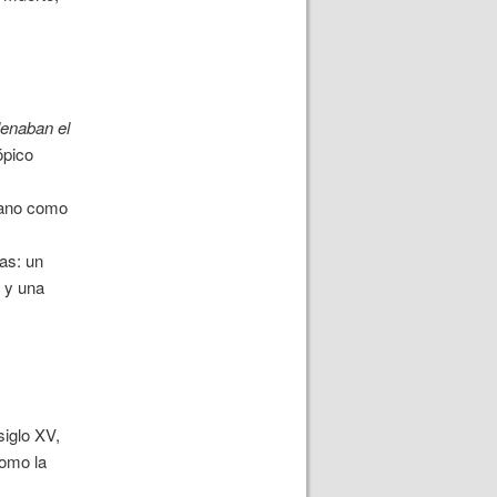
lenaban el
ópico
mano como
as: un
 y una
siglo XV,
como la