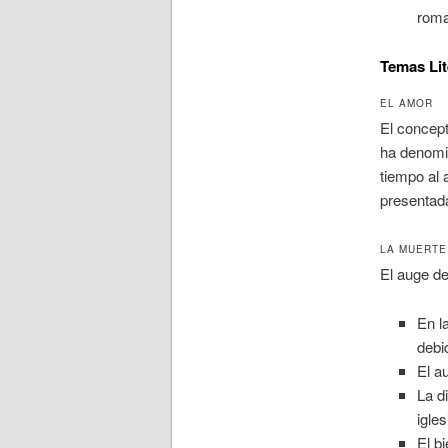
roma
Temas Lit
EL AMOR
El concept
ha denom
tiempo al 
presentada
LA MUERTE
El auge de
En l
debi
El a
La d
igles
El b