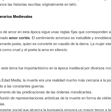
nce las historias escritas originalmente en latín.
erarios Medievales
o de amor en esta época sigue unas reglas fijas que corresponden a
inado
amor cortés
. El sentimiento amoroso es ineludible y ennoblec
amante poeta, quien se convierte en vasallo de la dama. La mujer si
 como cruel y el poeta la ama en silencio.
 este tema fue importantísimo en la época medieval por diversos mo
a Edad Media, la muerte era una realidad mucho más cercana a la po
do a las constantes guerras.
umento de las predicaciones de las órdenes mendicantes.
ifusión de representaciones artísticas de la muerte en forma de vidrie
ias.
ienestar social que alcanza la burguesía provoca un mayor temor a l