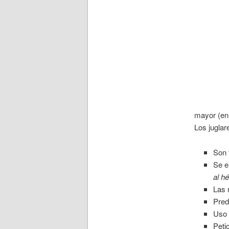
mayor (en 
Los juglar
Son 
Se e
al h
Las 
Pred
Uso 
Peti