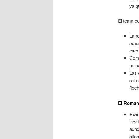
ya q
El tema de
La r
mund
escr
Como
un c
Las
caba
flec
El Roman
Rom
inde
aunq
alte