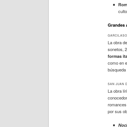
Rom
culto
Grandes 
GARCILASO
La obra de
sonetos, 2
formas it
como en el
búsqueda d
SAN JUAN 
La obra lí
conocedor 
romances y
por sus o
Noch