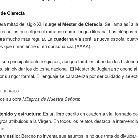
 de Clerecía
era mitad del siglo XIII surge el
Mester de Clerecía
. Se llama así a l
res cultos que eligen el romance como lengua literaria. Los clérigos r
tura mucho más regular. La
cuaderna vía
será la nueva estrofa: cuat
os que riman entre sí en consonancia (AAAA).
son principalmente religiosos, aunque también abundan los histórico
, sin olvidar los de tema nacional. El Mester de Juglaría se opone al
or su rigor formal. El lenguaje se caracteriza por ser cuidado y select
DE BERCEO
os su obra
Milagros de Nuestra Señora
:
enido y estructura:
Es un libro escrito en cuaderna vía, formado po
gros atribuidos a la Virgen. En todos los relatos destaca la intervenció
ma.
 y estilo:
Berceo no inventa sus asuntos, sino que trata de divulgar