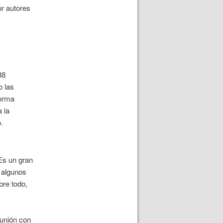
or autores
38
o las
forma
 la
.
 Es un gran
e algunos
bre todo,
 unión con