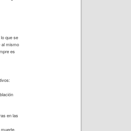
 lo que se
e al mismo
empre es
tivos:
blación
ras en las
a muerte,