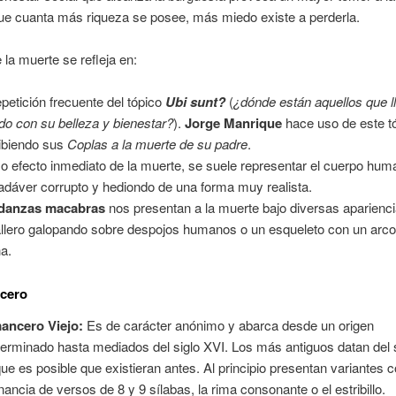
ue cuanta más riqueza se posee, más miedo existe a perderla.
 la muerte se refleja en:
epetición frecuente del tópico
Ubi sunt?
(
¿dónde están aquellos que l
o con su belleza y bienestar?
).
Jorge Manrique
hace uso de este t
ibiendo sus
Coplas a la muerte de su padre
.
 efecto inmediato de la muerte, se suele representar el cuerpo hu
adáver corrupto y hediondo de una forma muy realista.
danzas macabras
nos presentan a la muerte bajo diversas aparienci
llero galopando sobre despojos humanos o un esqueleto con un arco
ha.
cero
ancero Viejo:
Es de carácter anónimo y abarca desde un origen
terminado hasta mediados del siglo XVI. Los más antiguos datan del 
ue es posible que existieran antes. Al principio presentan variantes 
rnancia de versos de 8 y 9 sílabas, la rima consonante o el estribillo.