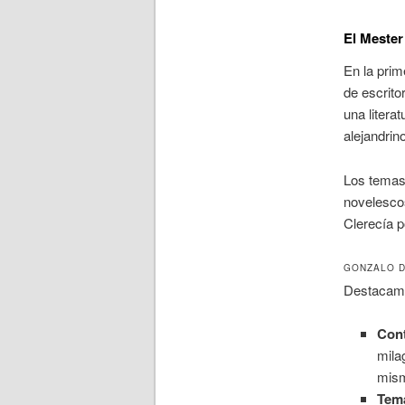
El Mester
En la prim
de escrito
una litera
alejandrin
Los temas 
novelescos
Clerecía p
GONZALO 
Destacam
Cont
mila
mis
Tema