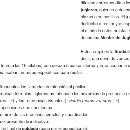
difusión correspondía a lo
juglares
, quienes actuab
plazas o en castillos. El ju
dedicaba a recitar y al es
el oficio de estos artistas 
denomina
Mester de Jugl
Estos emplean la
tirada 
decir, una serie de versos
torno a las 16 sílabas) con cesura o pausa interna y rima asonante c
es usaban recursos específicos para recitar:
frecuentes las llamadas de atención al público.
mplean fórmulas juglarescas: abundan los adverbios de presencia (
«
éroe…»
) y las referencias visuales (
«vierais moros y moras…»
).
repeticiones son constantes.
ominio de las oraciones simples y coordinadas.
del presente de indicativo.
ción final de
soldada
(pago por el espectáculo).