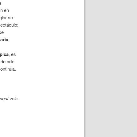
s
an en
glar se
pectáculo;
se
aría
.
épica
, es
 de arte
ontinua.
aquí veis