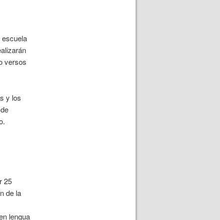
a escuela
ealizarán
ro versos
s y los
 de
o.
r 25
n de la
 en lengua