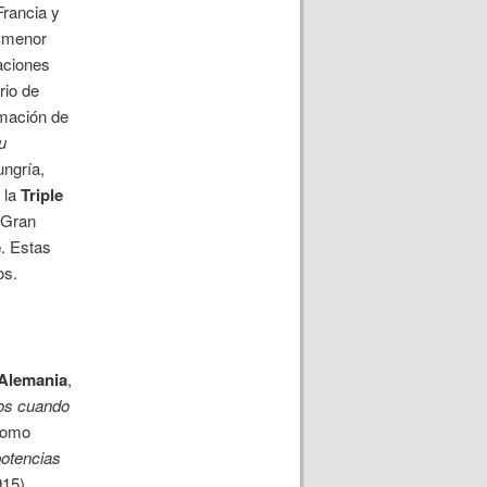
Francia y
 menor
naciones
rio de
rmación de
u
ungría,
 la
Triple
y Gran
e
. Estas
os.
Alemania
,
os cuando
 como
otencias
915).