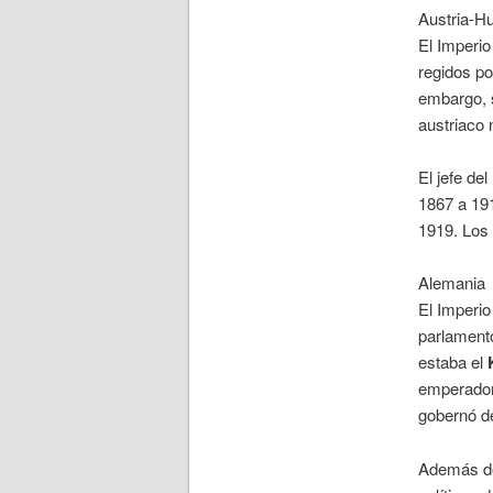
Austria-H
El Imperi
regidos po
embargo, s
austriaco 
El jefe de
1867 a 19
1919. Los 
Alemania
El Imperi
parlamento
estaba el
emperador,
gobernó de
Además de