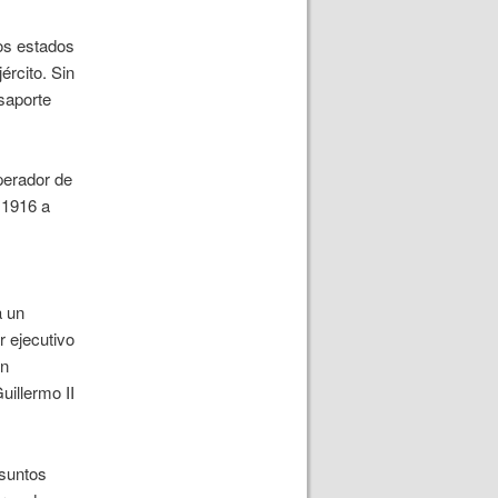
os estados
ército. Sin
saporte
perador de
 1916 a
a un
r ejecutivo
un
uillermo II
asuntos