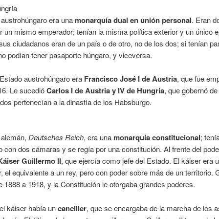
ungría
o austrohúngaro era una
monarquía dual en unión personal
. Eran d
r un mismo emperador; tenían la misma política exterior y un único ej
us ciudadanos eran de un país o de otro, no de los dos; si tenían pa
no podían tener pasaporte húngaro, y viceversa.
l Estado austrohúngaro era
Francisco José I de Austria
, que fue em
16. Le sucedió
Carlos I de Austria y IV de Hungría
, que gobernó de
dos pertenecían a la dinastía de los Habsburgo.
o alemán,
Deutsches Reich
, era una
monarquía constitucional
; tení
 con dos cámaras y se regía por una constitución. Al frente del pode
Káiser Guillermo II
, que ejercía como jefe del Estado. El káiser era 
 el equivalente a un rey, pero con poder sobre más de un territorio. G
 1888 a 1918, y la Constitución le otorgaba grandes poderes.
l káiser había un
canciller
, que se encargaba de la marcha de los 