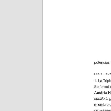
potencias 
LAS ALIAN
1. La Trip
Se formó e
Austria-H
estalló la 
miembro de
se adhirie