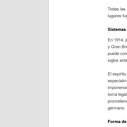
Todas las 
lugares fu
Sistemas 
En 1914, j
y Gran Br
puede cons
siglos ant
El espírit
especialme
imponerse 
toma legal
prometiend
germano.
Forma de 