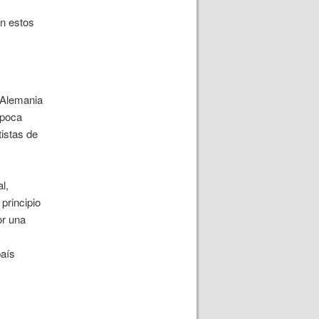
én estos
 Alemania
época
istas de
l,
principio
or una
país