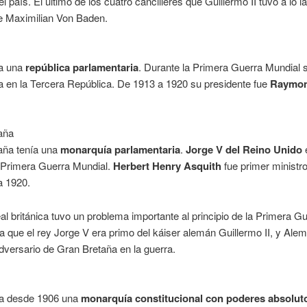
el país. El último de los cuatro cancilleres que Guillermo II tuvo a lo l
ue Maximilian Von Baden.
ra una
república parlamentaria
. Durante la Primera Guerra Mundial 
 en la Tercera República. De 1913 a 1920 su presidente fue
Raymo
aña
aña tenía una
monarquía parlamentaria
.
Jorge V del Reino Unido
e
a Primera Guerra Mundial.
Herbert Henry Asquith
fue primer ministr
a 1920.
al británica tuvo un problema importante al principio de la Primera G
a que el rey Jorge V era primo del káiser alemán Guillermo II, y Alem
adversario de Gran Bretaña en la guerra.
ía desde 1906 una
monarquía constitucional con poderes absolut