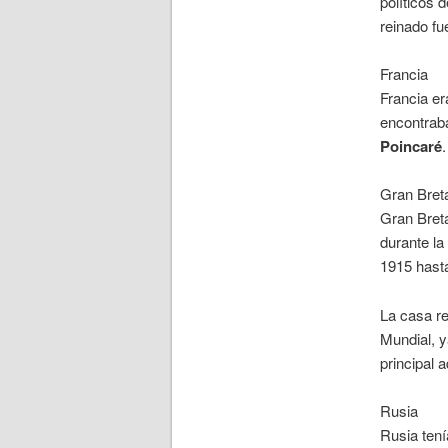
políticos d
reinado f
Francia
Francia e
encontraba
Poincaré
.
Gran Bret
Gran Bret
durante l
1915 hast
La casa re
Mundial, y
principal 
Rusia
Rusia ten