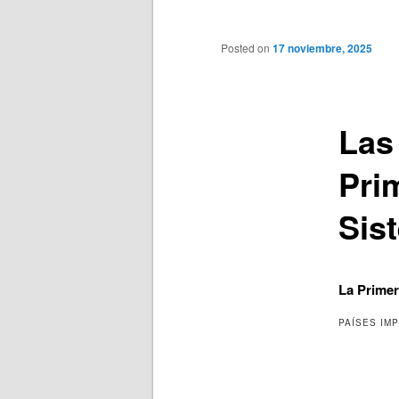
principal
Posted on
17 noviembre, 2025
Las
Pri
Sis
La Primer
PAÍSES IM