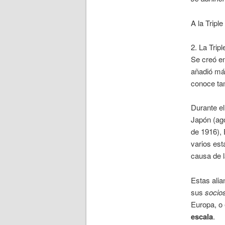
A la Tripl
2. La Trip
Se creó en
añadió más
conoce ta
Durante el
Japón (ago
de 1916), 
varios es
causa de l
Estas alia
sus
socio
Europa, o 
escala
.