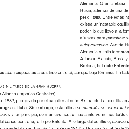
Alemania, Gran Bretaña, 
Rusia, además de una de
peso: Italia. Entre estas 
existía un inestable equilib
poder, lo que llevó a la fo
alianzas para
garantizar s
autoprotección
. Austria-H
Alemania e Italia formaron
Alianza
. Francia, Rusia 
Bretaña, la
Triple Entent
estaban dispuestas a asistirse entre sí, aunque bajo términos limitad
ZAS MILITARES DE LA GRAN GUERRA
le Alianza (Imperios Centrales)
n 1882, promovida por el canciller alemán Bismarck. La constituían
ungría
e
Italia
. Sin embargo, esta última
no cumplió sus compromis
guerra
y, en principio, se mantuvo neutral hasta intervenir más tarde
l bando contrario, la Triple Entente. A lo largo del conflicto,
nuevas p
ron
a este bloque: Turquía (octubre de 1914) y Bulgaria (octubre de 1