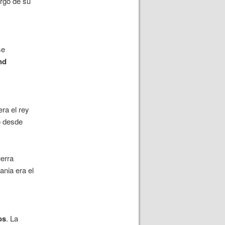
argo de su
se
nd
ra el rey
o desde
uerra
ania era el
os
. La