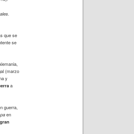
ales.
las que se
ntente se
 Alemania,
gal (marzo
na y
uerra
a
n guerra,
spa
en
 gran