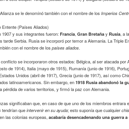
e Alianza se le denominó también con el nombre de los
Imperios Centr
le Entente (Países Aliados)
 1907 y sus integrantes fueron:
Francia
,
Gran Bretaña
y
Rusia
, a 
 tarde Serbia. Rusia se incorporó por temor a Alemania. La Triple E
mbién con el nombre de los
países aliados
.
 conflicto se incorporaron otros estados: Bélgica, al ser atacada por
sto de 1914), Italia (mayo de 1915), Rumanía (junio de 1916), Portu
Estados Unidos (abril de 1917), Grecia (junio de 1917), así como Chi
tados latinoamericanos. Sin embargo, en
1918 Rusia abandonó la g
a pérdida de varios territorios, y firmó la paz con Alemania.
nzas significaban que, en caso de que uno de los miembros entrara e
s
tendrían que
intervenir en su ayuda
; esto suponía que cualquier
chi
en las colonias europeas,
acabaría desencadenando una guerra a