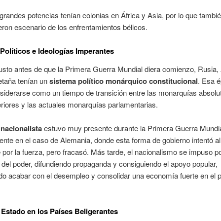
grandes potencias tenían colonias en África y Asia, por lo que tambi
eron escenario de los enfrentamientos bélicos.
Políticos e Ideologías Imperantes
usto antes de que la Primera Guerra Mundial diera comienzo, Rusia,
etaña tenían un
sistema político monárquico constitucional
. Esa 
iderarse como un tiempo de transición entre las monarquías absolut
eriores y las actuales monarquías parlamentarias.
u
nacionalista
estuvo muy presente durante la Primera Guerra Mundia
nte en el caso de Alemania, donde esta forma de gobierno intentó al 
por la fuerza, pero fracasó. Más tarde, el nacionalismo se impuso p
 del poder, difundiendo propaganda y consiguiendo el apoyo popular,
o acabar con el desempleo y consolidar una economía fuerte en el 
Estado en los Países Beligerantes