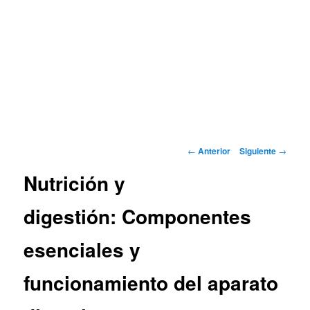
Navegación
←
Anterior
Siguiente
→
de
Nutrición y
entradas
digestión: Componentes
esenciales y
funcionamiento del aparato