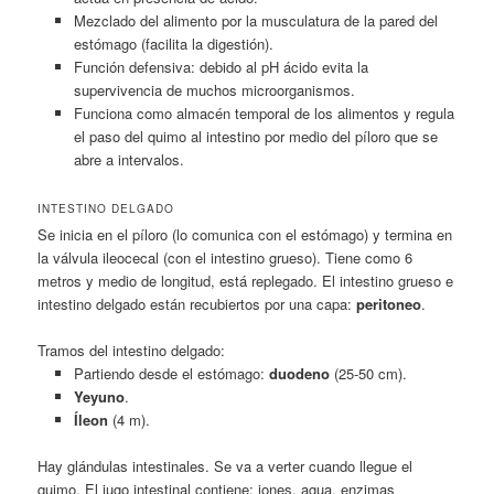
Mezclado del alimento por la musculatura de la pared del
estómago (facilita la digestión).
Función defensiva: debido al pH ácido evita la
supervivencia de muchos microorganismos.
Funciona como almacén temporal de los alimentos y regula
el paso del quimo al intestino por medio del píloro que se
abre a intervalos.
INTESTINO DELGADO
Se inicia en el píloro (lo comunica con el estómago) y termina en
la válvula ileocecal (con el intestino grueso). Tiene como 6
metros y medio de longitud, está replegado. El intestino grueso e
intestino delgado están recubiertos por una capa:
peritoneo
.
Tramos del intestino delgado:
Partiendo desde el estómago:
duodeno
(25-50 cm).
Yeyuno
.
Íleon
(4 m).
Hay glándulas intestinales. Se va a verter cuando llegue el
quimo. El jugo intestinal contiene: iones, agua, enzimas