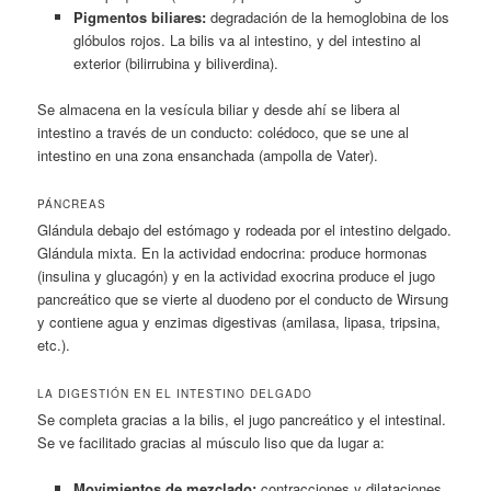
Pigmentos biliares:
degradación de la hemoglobina de los
glóbulos rojos. La bilis va al intestino, y del intestino al
exterior (bilirrubina y biliverdina).
Se almacena en la vesícula biliar y desde ahí se libera al
intestino a través de un conducto: colédoco, que se une al
intestino en una zona ensanchada (ampolla de Vater).
PÁNCREAS
Glándula debajo del estómago y rodeada por el intestino delgado.
Glándula mixta. En la actividad endocrina: produce hormonas
(insulina y glucagón) y en la actividad exocrina produce el jugo
pancreático que se vierte al duodeno por el conducto de Wirsung
y contiene agua y enzimas digestivas (amilasa, lipasa, tripsina,
etc.).
LA DIGESTIÓN EN EL INTESTINO DELGADO
Se completa gracias a la bilis, el jugo pancreático y el intestinal.
Se ve facilitado gracias al músculo liso que da lugar a:
Movimientos de mezclado:
contracciones y dilataciones