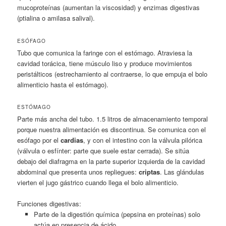
mucoproteínas (aumentan la viscosidad) y enzimas digestivas
(ptialina o amilasa salival).
ESÓFAGO
Tubo que comunica la faringe con el estómago. Atraviesa la
cavidad torácica, tiene músculo liso y produce movimientos
peristálticos (estrechamiento al contraerse, lo que empuja el bolo
alimenticio hasta el estómago).
ESTÓMAGO
Parte más ancha del tubo. 1.5 litros de almacenamiento temporal
porque nuestra alimentación es discontinua. Se comunica con el
esófago por el
cardias
, y con el intestino con la válvula pilórica
(válvula o esfínter: parte que suele estar cerrada). Se sitúa
debajo del diafragma en la parte superior izquierda de la cavidad
abdominal que presenta unos repliegues:
criptas
. Las glándulas
vierten el jugo gástrico cuando llega el bolo alimenticio.
Funciones digestivas:
Parte de la digestión química (pepsina en proteínas) solo
actúa en presencia de ácido.