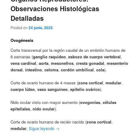
Observaciones Histológicas
Detalladas
Posted on
24 junio, 2025
Ovogénesis
Corte transversal por la región caudal de un embrión humano de
6 semanas (
ganglio raquídeo
,
esbozo de cuerpo vertebral
,
vena cardinal
,
aorta
,
mesonefros
,
cresta gonadal
,
mesenterio
dorsal
,
intestino
,
celoma
,
cordón umbilical
,
cola
).
Corte de ovario humano de 4 meses (
zona cortical
,
medular
,
cuerpo lúteo
,
vaso sanguíneo
,
epitelio ovárico
).
Nido ovular visto con mayor aumento (
ovogonias
,
células
epiteliales
,
nido ovular
).
Corte de ovario humano de recién nacido (
zona cortical
,
medular
,
Sigue leyendo
→