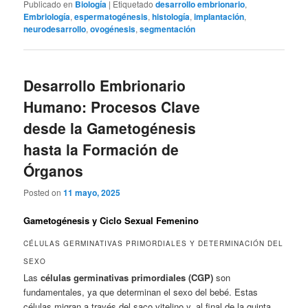
Publicado en
Biología
|
Etiquetado
desarrollo embrionario
,
Embriología
,
espermatogénesis
,
histología
,
implantación
,
neurodesarrollo
,
ovogénesis
,
segmentación
Desarrollo Embrionario
Humano: Procesos Clave
desde la Gametogénesis
hasta la Formación de
Órganos
Posted on
11 mayo, 2025
Gametogénesis y Ciclo Sexual Femenino
CÉLULAS GERMINATIVAS PRIMORDIALES Y DETERMINACIÓN DEL
SEXO
Las
células germinativas primordiales (CGP)
son
fundamentales, ya que determinan el sexo del bebé. Estas
células migran a través del saco vitelino y, al final de la quinta