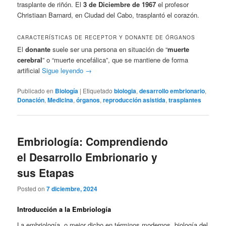
trasplante de riñón. El
3 de Diciembre de 1967
el profesor
Christiaan Barnard, en Ciudad del Cabo, trasplantó el corazón.
CARACTERÍSTICAS DE RECEPTOR Y DONANTE DE ÓRGANOS
El
donante
suele ser una persona en situación de “
muerte
cerebral
” o “muerte encefálica”, que se mantiene de forma
artificial
Sigue leyendo
→
Publicado en
Biología
|
Etiquetado
biologia
,
desarrollo embrionario
,
Donación
,
Medicina
,
órganos
,
reproducción asistida
,
trasplantes
Embriología: Comprendiendo
el Desarrollo Embrionario y
sus Etapas
Posted on
7 diciembre, 2024
Introducción a la Embriología
La embriología, o mejor dicho en términos modernos, biología del