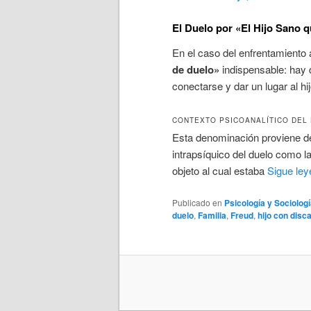
El Duelo por «El Hijo Sano 
En el caso del enfrentamiento 
de duelo»
indispensable: hay q
conectarse y dar un lugar al hij
CONTEXTO PSICOANALÍTICO DEL
Esta denominación proviene de 
intrapsíquico del duelo como l
objeto al cual estaba
Sigue le
Publicado en
Psicología y Sociolog
duelo
,
Familia
,
Freud
,
hijo con disc