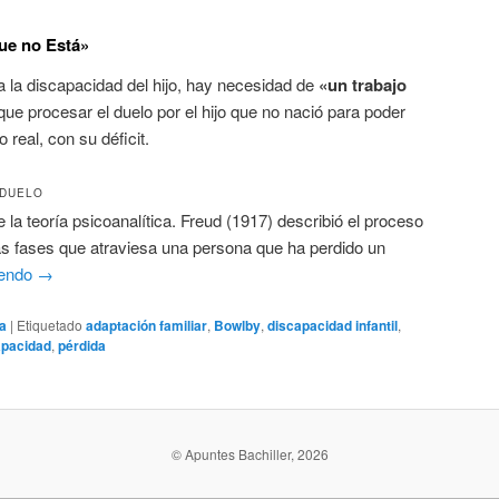
que no Está»
a la discapacidad del hijo, hay necesidad de
«un trabajo
ue procesar el duelo por el hijo que no nació para poder
o real, con su déficit.
 DUELO
la teoría psicoanalítica. Freud (1917) describió el proceso
as fases que atraviesa una persona que ha perdido un
yendo
→
ía
|
Etiquetado
adaptación familiar
,
Bowlby
,
discapacidad infantil
,
apacidad
,
pérdida
© Apuntes Bachiller, 2026