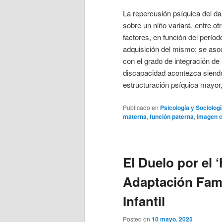
La repercusión psíquica del d
sobre un niño variará, entre ot
factores, en función del períod
adquisición del mismo; se aso
con el grado de integración d
discapacidad acontezca siend
estructuración psíquica mayo
Publicado en
Psicología y Sociolog
materna
,
función paterna
,
imagen c
El Duelo por el 
Adaptación Fami
Infantil
Posted on
10 mayo, 2025