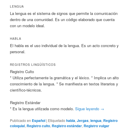
LENGUA
La lengua es el sistema de signos que permite la comunicación
dentro de una comunidad. Es un código elaborado que cuenta
con un modelo ideal.
HABLA
El habla es el uso individual de la lengua. Es un acto concreto y
personal.
REGISTROS LINGÜÍSTICOS
Registro Culto
* Utiliza perfectamente la gramática y el léxico. * Implica un alto
conocimiento de la lengua. * Se manifiesta en textos literarios y
científico-técnicos.
Registro Estándar
* Es la lengua utilizada como modelo.
Sigue leyendo
→
Publicado en
Español
|
Etiquetado
habla
,
Jergas
,
lengua
,
Registro
coloquial
,
Registro culto
,
Registro estándar
,
Registro vulgar