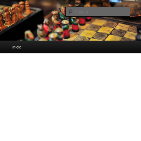
Apuntes y recursos para estudiantes de Bachillerato
Busc
Apuntes Bachiller
Menú
Inicio
Ir
Ir
principal
al
al
contenido
contenido
principal
secundario