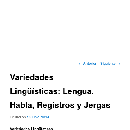
Navegación
←
Anterior
Siguiente
→
de
Variedades
entradas
Lingüísticas: Lengua,
Habla, Registros y Jergas
Posted on
10 junio, 2024
Variedades Lingüísticas