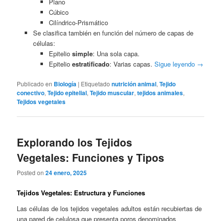
Plano
Cúbico
Cilíndrico-Prismático
Se clasifica también en función del número de capas de
células:
Epitelio
simple
: Una sola capa.
Epitelio
estratificado
: Varias capas.
Sigue leyendo
→
Publicado en
Biología
|
Etiquetado
nutrición animal
,
Tejido
conectivo
,
Tejido epitelial
,
Tejido muscular
,
tejidos animales
,
Tejidos vegetales
Explorando los Tejidos
Vegetales: Funciones y Tipos
Posted on
24 enero, 2025
Tejidos Vegetales: Estructura y Funciones
Las células de los tejidos vegetales adultos están recubiertas de
una pared de celulosa que presenta poros denominados