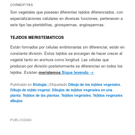
CORMOFITAS
Son vegetales que poseean diferentes tejidos diferenciados, con
especializaciones celulares en diversas funciones, pertenecen a
este tipo las:pteridofitas, ginospermas, angiospermas.
TEJIDOS MERISTEMATICOS
Están formados por células embrionarias sin diferenciar, están en
constante división. Estos tejidos se encargan de hacer crecer al
vegetal tanto en anchura como longitud. Las células que
producen por división posteriormente se diferencian en todos los
tejidos. Existen
meristemos
Sigue leyendo
→
Publicado en
Biología
|
Etiquetado
Dibujo de los tejidos vegetales
,
Dibujo de tejido vegetal
,
Dibujos de tejidos vegetales en una
planta
,
Tejidos de las plantas
,
Tejidos vegetales
,
Tejidos vegetales
dibujos
PUBLICIDAD