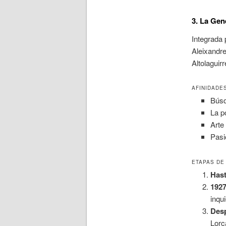
3. La Gen
Integrada 
Aleixandre
Altolaguirr
AFINIDADE
Búsq
La p
Arte
Pasi
ETAPAS DE
Hast
1927
inqu
Des
Lorc