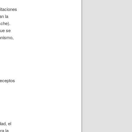
itaciones
n la
sche).
ue se
onismo,
receptos
ad, el
ra la