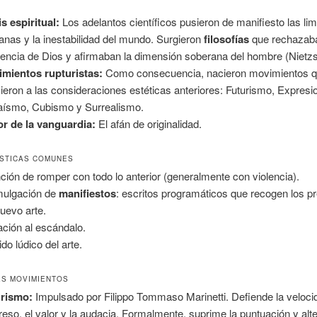
is espiritual:
Los adelantos científicos pusieron de manifiesto las lim
nas y la inestabilidad del mundo. Surgieron
filosofías
que rechazaba
tencia de Dios y afirmaban la dimensión soberana del hombre (Nietz
mientos rupturistas:
Como consecuencia, nacieron movimientos q
ieron a las consideraciones estéticas anteriores: Futurismo, Expresi
ísmo, Cubismo y Surrealismo.
r de la vanguardia:
El afán de originalidad.
STICAS COMUNES
nción de romper con todo lo anterior (generalmente con violencia).
ulgación de
manifiestos
: escritos programáticos que recogen los p
nuevo arte.
tación al escándalo.
do lúdico del arte.
ES MOVIMIENTOS
urismo:
Impulsado por Filippo Tommaso Marinetti. Defiende la velocid
reso, el valor y la audacia. Formalmente, suprime la puntuación y alte