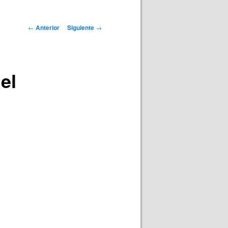
Navegación
←
Anterior
Siguiente
→
de
entradas
el