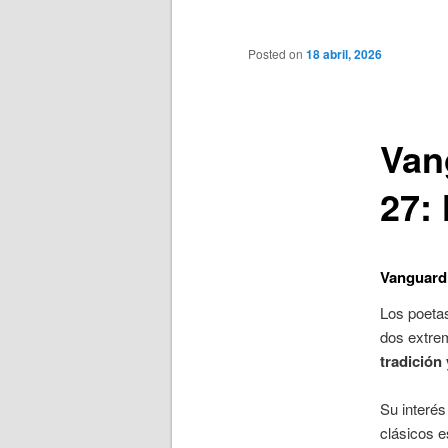
principal
Posted on
18 abril, 2026
Van
27: 
Vanguard
Los poetas
dos extre
tradición
Su interés
clásicos e