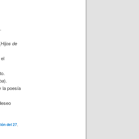
o
.
(
Hijos de
 el
to.
ba
).
 la poesía
 deseo
ión del 27
,