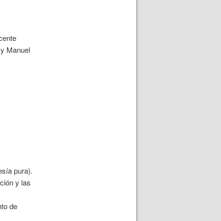
cente
s y Manuel
sía pura).
ción y las
nto de