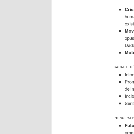
Cris
huma
exis
Movi
opus
Dada
Moto
CARACTERÍ
Inte
Prom
del 
Inci
Senti
PRINCIPAL
Fut
prog