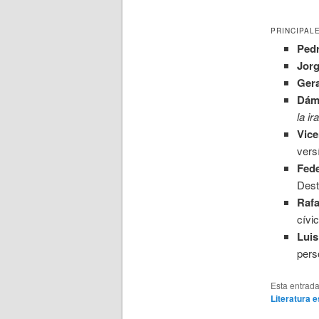
PRINCIPAL
Pedr
Jorg
Ger
Dám
la ir
Vice
vers
Fede
Dest
Rafa
cívi
Luis
perso
Esta entrad
Literatura 