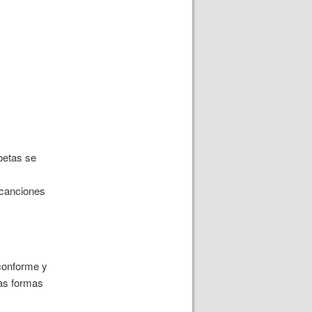
poetas
se
 canciones
sconforme y
vas formas