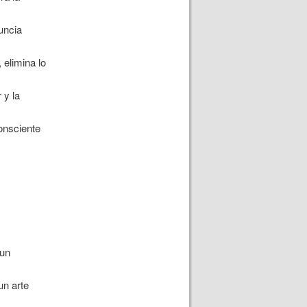
uncia
 elimina lo
 y la
onsciente
 un
n arte