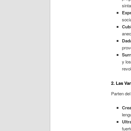
sinta
Exp
soci
Cub
anec
Dad
prov
Surr
y lo
revo
2. Las Va
Parten del
Cre
leng
Ultr
fuer