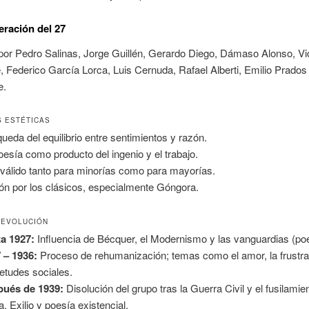
eración del 27
por Pedro Salinas, Jorge Guillén, Gerardo Diego, Dámaso Alonso, Vi
, Federico García Lorca, Luis Cernuda, Rafael Alberti, Emilio Prado
e.
S ESTÉTICAS
ueda del equilibrio entre sentimientos y razón.
oesía como producto del ingenio y el trabajo.
 válido tanto para minorías como para mayorías.
ón por los clásicos, especialmente Góngora.
 EVOLUCIÓN
a 1927:
Influencia de Bécquer, el Modernismo y las vanguardias (poe
 – 1936:
Proceso de rehumanización; temas como el amor, la frustra
ietudes sociales.
pués de 1939:
Disolución del grupo tras la Guerra Civil y el fusilamie
a. Exilio y poesía existencial.