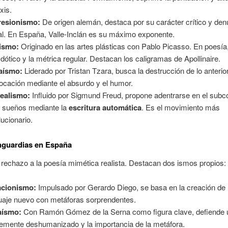
xis.
resionismo:
De origen alemán, destaca por su carácter crítico y den
al. En España, Valle-Inclán es su máximo exponente.
ismo:
Originado en las artes plásticas con Pablo Picasso. En poesía,
dótico y la métrica regular. Destacan los caligramas de Apollinaire.
aísmo:
Liderado por Tristan Tzara, busca la destrucción de lo anterior
ocación mediante el absurdo y el humor.
ealismo:
Influido por Sigmund Freud, propone adentrarse en el subc
s sueños mediante la
escritura automática
. Es el movimiento más
lucionario.
nguardias en España
 rechazo a la poesía mimética realista. Destacan dos ismos propios:
acionismo:
Impulsado por Gerardo Diego, se basa en la creación de
uaje nuevo con metáforas sorprendentes.
aísmo:
Con Ramón Gómez de la Serna como figura clave, defiende u
temente deshumanizado y la importancia de la metáfora.