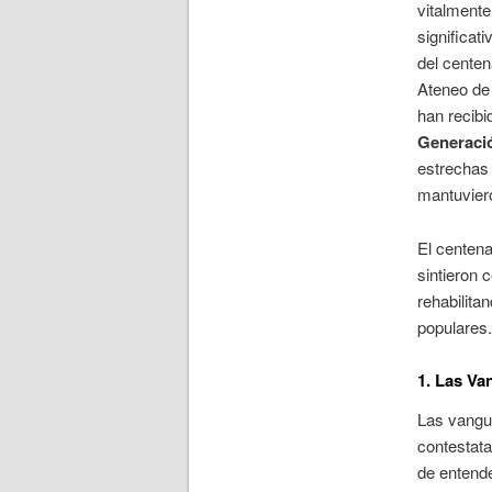
vitalment
significat
del centen
Ateneo de
han recibi
Generació
estrechas
mantuvier
El centena
sintieron 
rehabilita
populares.
1. Las Va
Las vangua
contestata
de entend