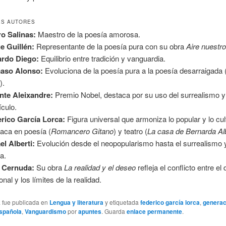
ES AUTORES
o Salinas:
Maestro de la poesía amorosa.
e Guillén:
Representante de la poesía pura con su obra
Aire nuestr
ardo Diego:
Equilibrio entre tradición y vanguardia.
aso Alonso:
Evoluciona de la poesía pura a la poesía desarraigada 
a
).
nte Aleixandre:
Premio Nobel, destaca por su uso del surrealismo y
ículo.
rico García Lorca:
Figura universal que armoniza lo popular y lo cul
aca en poesía (
Romancero Gitano
) y teatro (
La casa de Bernarda Al
el Alberti:
Evolución desde el neopopularismo hasta el surrealismo y
ca.
 Cernuda:
Su obra
La realidad y el deseo
refleja el conflicto entre el
nal y los límites de la realidad.
a fue publicada en
Lengua y literatura
y etiquetada
federico garcía lorca
,
generac
española
,
Vanguardismo
por
apuntes
. Guarda
enlace permanente
.