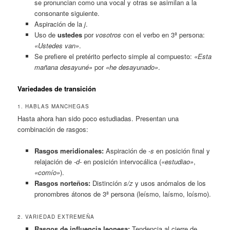
se pronuncian como una vocal y otras se asimilan a la
consonante siguiente.
Aspiración de la
j
.
Uso de
ustedes
por
vosotros
con el verbo en 3ª persona:
«Ustedes van»
.
Se prefiere el pretérito perfecto simple al compuesto:
«Esta
mañana desayuné»
por
«he desayunado»
.
Variedades de transición
1. HABLAS MANCHEGAS
Hasta ahora han sido poco estudiadas. Presentan una
combinación de rasgos:
Rasgos meridionales:
Aspiración de
-s
en posición final y
relajación de
-d-
en posición intervocálica (
«estudiao»
,
«comío»
).
Rasgos norteños:
Distinción
s/z
y usos anómalos de los
pronombres átonos de 3ª persona (leísmo, laísmo, loísmo).
2. VARIEDAD EXTREMEÑA
Rasgos de influencia leonesa:
Tendencia al cierre de