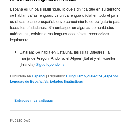
España es un país plurilingüe, lo que significa que en su territorio
se hablan varias lenguas. La única lengua oficial en todo el país
es el castellano o español, cuyo conocimiento es obligatorio para
todos los ciudadanos. Sin embargo, en algunas comunidades
autónomas, existen otras lenguas cooficiales, reconocidas
legalmente:
Catalán:
Se habla en Cataluña, las Islas Baleares, la
Franja de Aragón, Andorra, el Alguer (Italia) y el Rosellón
(Francia)
Sigue leyendo
→
Publicado en
Español
|
Etiquetado
Bilingüismo
,
dialectos
,
español
,
Lenguas de España
,
Variedades lingüísticas
Navegación
←
Entradas más antiguas
de
entradas
PUBLICIDAD