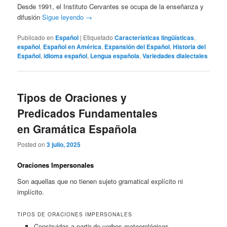
Desde 1991, el Instituto Cervantes se ocupa de la enseñanza y
difusión
Sigue leyendo
→
Publicado en
Español
|
Etiquetado
Características lingüísticas
,
español
,
Español en América
,
Expansión del Español
,
Historia del
Español
,
idioma español
,
Lengua española
,
Variedades dialectales
Tipos de Oraciones y
Predicados Fundamentales
en Gramática Española
Posted on
3 julio, 2025
Oraciones Impersonales
Son aquellas que no tienen sujeto gramatical explícito ni
implícito.
TIPOS DE ORACIONES IMPERSONALES
Construidas a partir de verbos meteorológicos