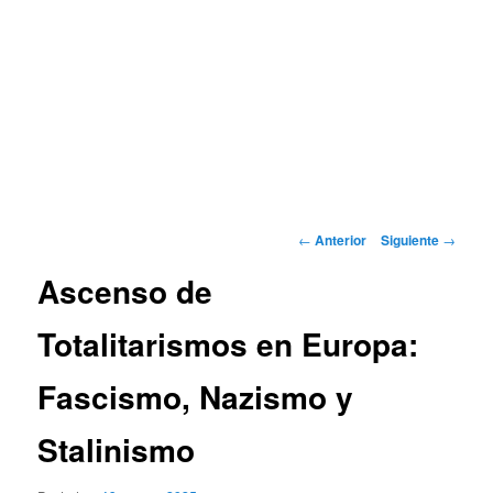
Navegación
←
Anterior
Siguiente
→
de
Ascenso de
entradas
Totalitarismos en Europa:
Fascismo, Nazismo y
Stalinismo