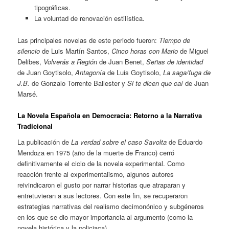
tipográficas.
La voluntad de renovación estilística.
Las principales novelas de este periodo fueron:
Tiempo de
silencio
de Luis Martín Santos,
Cinco horas con Mario
de Miguel
Delibes,
Volverás a Región
de Juan Benet,
Señas de identidad
de Juan Goytisolo,
Antagonía
de Luis Goytisolo,
La saga/fuga de
J.B.
de Gonzalo Torrente Ballester y
Si te dicen que caí
de Juan
Marsé.
La Novela Española en Democracia: Retorno a la Narrativa
Tradicional
La publicación de
La verdad sobre el caso Savolta
de Eduardo
Mendoza en 1975 (año de la muerte de Franco) cerró
definitivamente el ciclo de la novela experimental. Como
reacción frente al experimentalismo, algunos autores
reivindicaron el gusto por narrar historias que atraparan y
entretuvieran a sus lectores. Con este fin, se recuperaron
estrategias narrativas del realismo decimonónico y subgéneros
en los que se dio mayor importancia al argumento (como la
novela histórica y la policiaca).