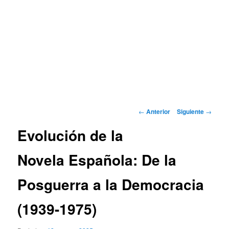
Navegación
←
Anterior
Siguiente
→
de
Evolución de la
entradas
Novela Española: De la
Posguerra a la Democracia
(1939-1975)