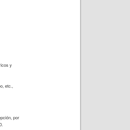
ricos y
o, etc.,
epción, por
0.