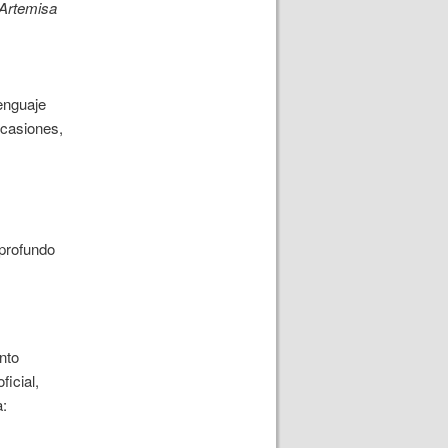
 Artemisa
enguaje
ocasiones,
 profundo
nto
ficial,
a: