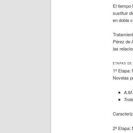
El tiempo 
sustituir 
en doble 
Tratamien
Pérez de A
las relaci
ETAPAS DE
1ª Etapa: 
Novelas p
A.M
Trot
Caracteriz
2ª Etapa: