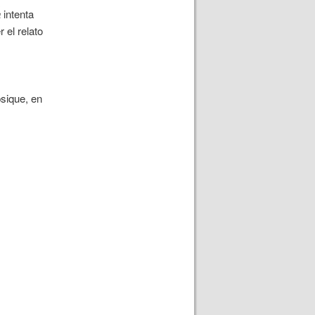
a
intenta
 el relato
psique, en