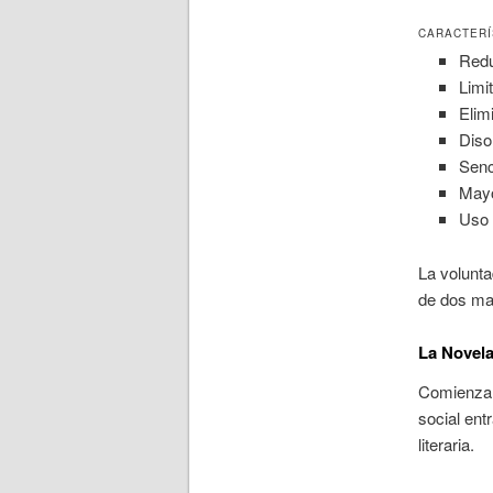
CARACTERÍ
Redu
Limi
Elim
Diso
Senci
Mayo
Uso 
La voluntad
de dos man
La Novela
Comienza a
social ent
literaria.