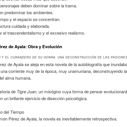
personajes deben dominar sobre la trama.
n predominar los ambientes.
iempo y el espacio se concentran.
uctura cuidada y elaborada.
ar el trascendentalismo y el excesivo realismo.
ez de Ayala: Obra y Evolución
N
Y
EL CURANDERO DE SU HONRA
: UNA DECONSTRUCCIÓN DE LAS PASIONE
z de Ayala se aleja en esta novela de la autobiografía que inundab
, una corriente muy de la época, muy unamuniana, deconstruyendo la
del alma humana.
istoria de
Tigre Juan
, un misógino cuya forma de pensar evolucionará
n un brillante ejercicio de disección psicológica.
to del Tiempo
n Pérez de Ayala, la novela es inevitablemente retrospectiva.