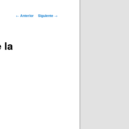
Navegación
←
Anterior
Siguiente
→
de
entradas
 la