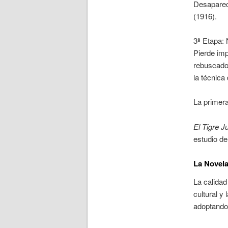
Desaparec
(1916).
3ª Etapa: 
Pierde imp
rebuscado,
la técnica
La primer
El Tigre J
estudio d
La Novela
La calidad
cultural y
adoptando 