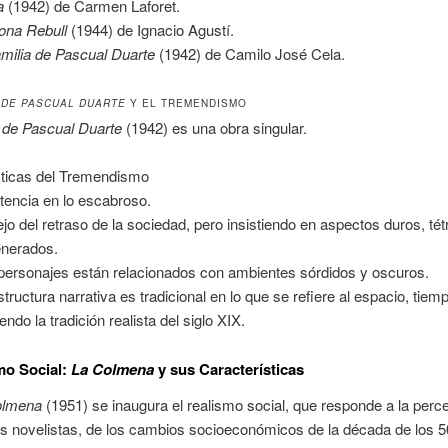
a
(1942) de Carmen Laforet.
ona Rebull
(1944) de Ignacio Agustí.
amilia de Pascual Duarte
(1942) de Camilo José Cela.
A DE PASCUAL DUARTE
Y EL TREMENDISMO
 de Pascual Duarte
(1942) es una obra singular.
sticas del Tremendismo
stencia en lo escabroso.
ejo del retraso de la sociedad, pero insistiendo en aspectos duros, tét
nerados.
personajes están relacionados con ambientes sórdidos y oscuros.
structura narrativa es tradicional en lo que se refiere al espacio, tiemp
endo la tradición realista del siglo XIX.
mo Social:
La Colmena
y sus Características
olmena
(1951) se inaugura el realismo social, que responde a la perc
os novelistas, de los cambios socioeconómicos de la década de los 5