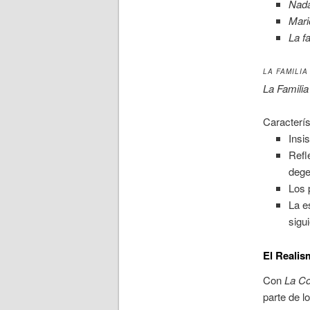
Nad
Mari
La f
LA FAMILI
La Familia
Caracterí
Insi
Refl
dege
Los 
La e
sigui
El Realis
Con
La C
parte de l