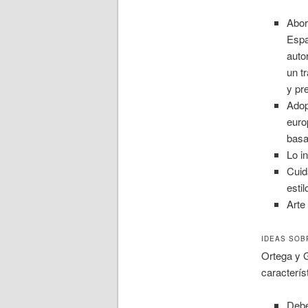
Abor
Espa
auto
un t
y pr
Adop
euro
basa 
Lo i
Cuida
estil
Arte
IDEAS SOB
Ortega y 
caracterís
Debe