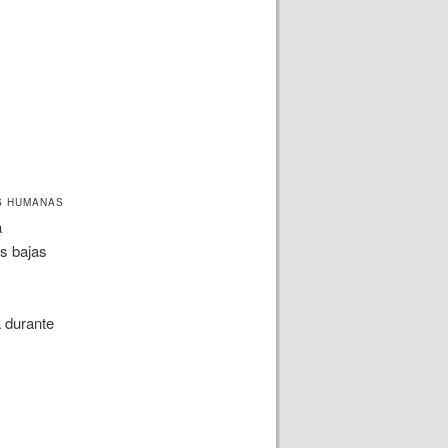
S HUMANAS
a
s bajas
 durante