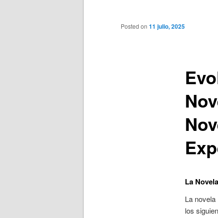
principal
Posted on
11 julio, 2025
Evol
Nov
Nov
Exp
La Novela
La novela
los siguie