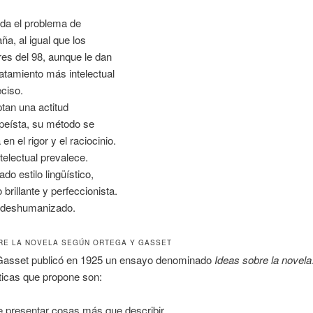
da el problema de
ña, al igual que los
res del 98, aunque le dan
ratamiento más intelectual
eciso.
tan una actitud
peísta, su método se
en el rigor y el raciocinio.
ntelectual prevalece.
do estilo lingüístico,
o brillante y perfeccionista.
 deshumanizado.
RE LA NOVELA SEGÚN ORTEGA Y GASSET
Gasset publicó en 1925 un ensayo denominado
Ideas sobre la novela
ticas que propone son:
 presentar cosas más que describir.