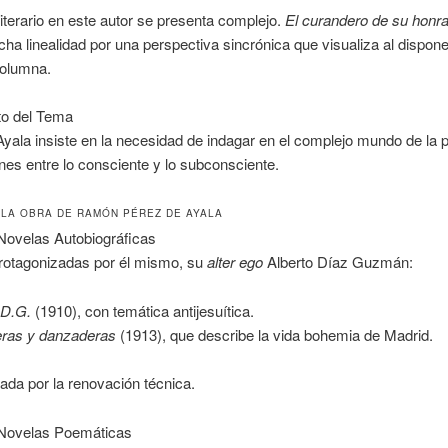
literario en este autor se presenta complejo.
El curandero de su honr
dicha linealidad por una perspectiva sincrónica que visualiza al disponer
columna.
to del Tema
yala insiste en la necesidad de indagar en el complejo mundo de la 
ones entre lo consciente y lo subconsciente.
 LA OBRA DE RAMÓN PÉREZ DE AYALA
Novelas Autobiográficas
rotagonizadas por él mismo, su
alter ego
Alberto Díaz Guzmán:
.D.G.
(1910), con temática antijesuítica.
eras y danzaderas
(1913), que describe la vida bohemia de Madrid.
ada por la renovación técnica.
 Novelas Poemáticas