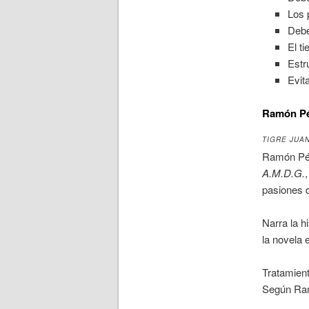
Los 
Debe
El t
Estr
Evit
Ramón Pér
TIGRE JUA
Ramón Pére
A.M.D.G.
pasiones 
Narra la h
la novela e
Tratamien
Según Ramó