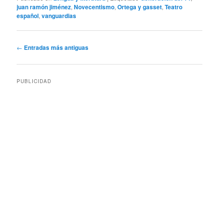
juan ramón jiménez
,
Novecentismo
,
Ortega y gasset
,
Teatro
español
,
vanguardias
Navegación
←
Entradas más antiguas
de
entradas
PUBLICIDAD