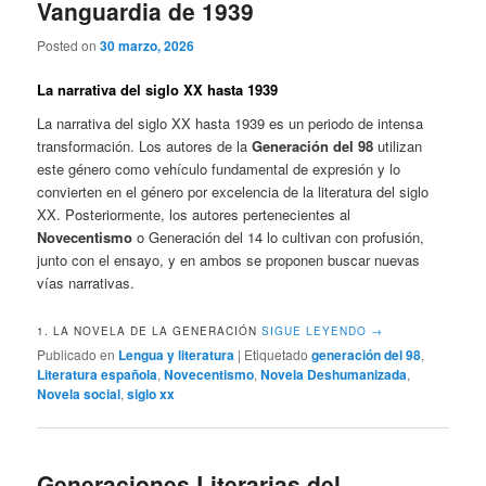
Vanguardia de 1939
Posted on
30 marzo, 2026
La narrativa del siglo XX hasta 1939
La narrativa del siglo XX hasta 1939 es un periodo de intensa
transformación. Los autores de la
Generación del 98
utilizan
este género como vehículo fundamental de expresión y lo
convierten en el género por excelencia de la literatura del siglo
XX. Posteriormente, los autores pertenecientes al
Novecentismo
o Generación del 14 lo cultivan con profusión,
junto con el ensayo, y en ambos se proponen buscar nuevas
vías narrativas.
1. LA NOVELA DE LA GENERACIÓN
SIGUE LEYENDO
→
Publicado en
Lengua y literatura
|
Etiquetado
generación del 98
,
Literatura española
,
Novecentismo
,
Novela Deshumanizada
,
Novela social
,
siglo xx
Generaciones Literarias del