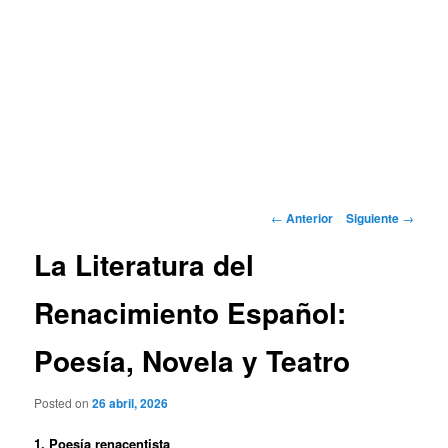
Navegación
←
Anterior
Siguiente
→
de
La Literatura del
entradas
Renacimiento Español:
Poesía, Novela y Teatro
Posted on
26 abril, 2026
1. Poesía renacentista