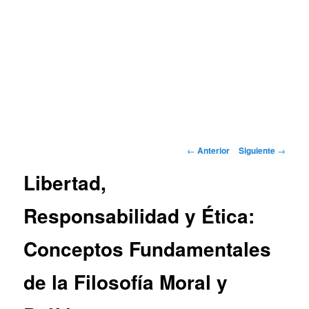
Navegación
←
Anterior
Siguiente
→
de
Libertad,
entradas
Responsabilidad y Ética:
Conceptos Fundamentales
de la Filosofía Moral y