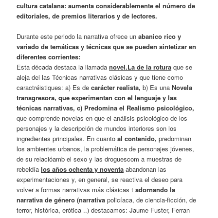
cultura catalana: aumenta considerablemente el número de
editoriales, de premios literarios y de lectores.
Durante este periodo la narrativa ofrece un
abanico rico y
variado de temáticas y técnicas que se pueden sintetizar en
diferentes corrientes:
Esta década destaca la llamada
novel.La de la rotura
que se
aleja del las Técnicas narrativas clásicas y que tiene como
caractréistiques: a) Es de
carácter realista,
b) Es una
Novela
transgresora, que experimentan con el lenguaje y las
técnicas narrativas, c) Predomina el Realismo psicológico,
que comprende novelas en que el análisis psicológico de los
personajes y la descripción de mundos interiores son los
ingredientes principales.
En cuanto
al contenido,
predominan
los ambientes urbanos, la problemática de personajes jóvenes,
de su relacióamb el sexo y las droguescom a muestras de
rebeldía
los años ochenta y noventa
abandonan las
experimentaciones y, en general, se reactiva el deseo para
volver a formas narrativas más clásicas t
adornando la
narrativa de género (narrativa
policíaca, de ciencia-ficción, de
terror, histórica, erótica ..) destacamos: Jaume Fuster, Ferran