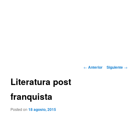
Navegación
←
Anterior
Siguiente
→
de
Literatura post
entradas
franquista
Posted on
18 agosto, 2015