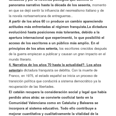
panorama narrativo hasta la década de los sesenta,
momento
en que se dejó sentir la influencia del neorrealismo italiano y de
la novela norteamericana de entreguerras..
A partir de los años 60
se
produce un cambio apareciendo
actitudes más enfrentadas al régimen franquista.La dictadura
evoluciónó hasta posiciones más tolerantes, debido a la
apertura internacional que experimentó, lo que posibilitó el
acceso de los escritores a un público más amplio. En el
principios de los años setenta,
los escritores crecidos después
de la guerra empiezan a publicar y causan un gran impacto en el
mundo literario.
4.
Narrativa de los años 70 hasta la actualidad?.
Los
años
setenta
la dictadura franquista se debilita. Con la muerte de
Franco, en 1975, el estado español se inicia un proceso de
transición política que conducirá a sistema democrático ya la
recuperación de las libertades.
El catalán recupera la consideración social y legal que había
perdido años atrás: se convierte cooficial tanto en la
Comunidad Valenciana como en Cataluña y Baleares se
incorpora al sistema educativo. Todo ello contribuye a
mejorar cuantitativa y cualitativamente la vitalidad de la