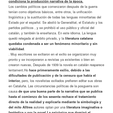
condiciona la producción narrativa de la época.
Los cambios políticos que comenzaron después de la guerra
tenían como objetivos básicos, entre otros, la unificación
lingüística y la sustitución de todas las lenguas minoritarias del
Estado por el español. Se abolíó la Generalitat, el Estatuto y los
partidos políticos , y se prohibíó el uso público y oficial del
catalán,
y también la enseñanza. En este idioma. La lengua
quedó relegada al ámbito privado, y la
literatura catalana
quedaba condenada a ser un fenómeno minoritario y sin
viabilidad
.
. Muy escritores se exiliaron en el exilio se organizaron muy
pronto y se incorporaron a revistas ya existentes o bien en
crearon nuevas, Después de 1939 la novela en catalán reaparece
lentament.Ho
hace primeramente exilio, debido a las
dificultades de publicación y de la censura que había el
interior,
pero, los novelistas exiliados prefieren editar sus obras
en Cataluña. Las circunstancias políticas de la posguerra son
causa
de que una buena parte de la narrativa que se publica
hasta el comienzo de los sesenta rechace el tratamiento
directo de la realidad y explicarla mediante la
simbología y
del mito
Alltres
autores optan por una
literatura imaginativa o
fantástica y por la novel.La psicògica que
dominó el