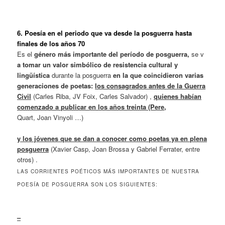
6. Poesía en el periodo que va desde la posguerra hasta
finales de los años 70
Es el
género más importante del período de posguerra,
se v
a tomar un valor simbólico de resistencia cultural y
lingüística
durante la posguerra
en la que coincidieron varias
generaciones de poetas:
los consagrados antes de la Guerra
Civil
(Carles Riba, JV Foix, Carles Salvador) ,
quienes habían
comenzado a publicar en los años treinta
(Pere,
Quart, Joan Vinyoli …)
y los jóvenes que se dan a conocer como poetas ya en plena
posguerra
(Xavier Casp, Joan Brossa y Gabriel Ferrater, entre
otros) .
LAS CORRIENTES POÉTICOS MÁS IMPORTANTES DE NUESTRA
POESÍA DE POSGUERRA SON LOS SIGUIENTES:
–