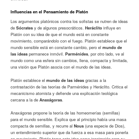
Influencias en el Pensamiento de Platón
Los argumentos platónicos contra los sofistas se nutren de ideas
de
Sócrates
y de algunos presocráticos.
Heráclito
influye en
Platón con su idea de que el mundo está en constante
movimiento, comparándolo con el fuego. Platón establece que el
mundo sensible está en constante cambio, pero el
mundo de
las ideas
permanece inmóvil.
Parménides
, por otro lado, ve al
mundo como una esfera sin cambios, llena, compacta y limitada,
una visión que Platón asocia con el mundo de las ideas.
Platón establece el
mundo de las ideas
gracias a la
contrastación de las teorías de Parménides y Heráclito. Critica el
mecanicismo atomista y defiende una explicación teológica
cercana a la de
Anaxágoras
.
Anaxágoras propone la teoría de las homeomerías (semillas)
para el mundo sensible. Explica que al principio había una masa
compacta de semillas, y recurre al
Nous
(una especie de Dios),
un entendimiento superior que da fuerza a esa masa para ponerla
en movimiento. Platón toma esta idea como inspiración para su