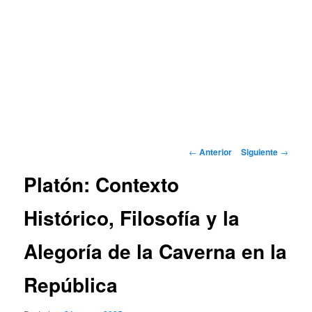
Navegación
←
Anterior
Siguiente
→
de
Platón: Contexto
entradas
Histórico, Filosofía y la
Alegoría de la Caverna en la
República