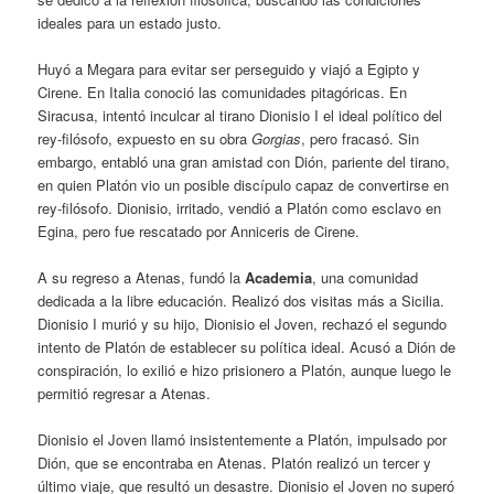
ideales para un estado justo.
Huyó a Megara para evitar ser perseguido y viajó a Egipto y
Cirene. En Italia conoció las comunidades pitagóricas. En
Siracusa, intentó inculcar al tirano Dionisio I el ideal político del
rey-filósofo, expuesto en su obra
Gorgias
, pero fracasó. Sin
embargo, entabló una gran amistad con Dión, pariente del tirano,
en quien Platón vio un posible discípulo capaz de convertirse en
rey-filósofo. Dionisio, irritado, vendió a Platón como esclavo en
Egina, pero fue rescatado por Anniceris de Cirene.
A su regreso a Atenas, fundó la
Academia
, una comunidad
dedicada a la libre educación. Realizó dos visitas más a Sicilia.
Dionisio I murió y su hijo, Dionisio el Joven, rechazó el segundo
intento de Platón de establecer su política ideal. Acusó a Dión de
conspiración, lo exilió e hizo prisionero a Platón, aunque luego le
permitió regresar a Atenas.
Dionisio el Joven llamó insistentemente a Platón, impulsado por
Dión, que se encontraba en Atenas. Platón realizó un tercer y
último viaje, que resultó un desastre. Dionisio el Joven no superó