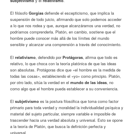
subjetivismo
y el
relativismo
.
El filósofo
Gorgias
defiende el escepticismo, que implica la
suspensión de todo juicio, afirmando que solo podemos acceder
a lo que nos rodea y que, aunque alcanzáramos una verdad, no
podríamos comprenderla. Platón, en cambio, sostiene que el
hombre puede conocer más allá de los límites del mundo
sensible y alcanzar una comprensión a través del conocimiento.
El
relativismo
, defendido por
Protágoras
, afirma que todo es
relativo, lo que choca con la teoría platónica de que las ideas
son absolutas. Protágoras dice que «el hombre es la medida de
todas las cosas», estableciendo el «yo» como principio. Platón,
por otro lado, sitúa la verdad en el
mundo de las ideas
, no
como algo que el hombre pueda establecer a su conveniencia.
El
subjetivismo
es la postura filosófica que toma como factor
primario para toda verdad y moralidad la individualidad psíquica y
material del sujeto particular, siempre variable e imposible de
trascender hacia una verdad absoluta y universal. Esto se opone
a la teoría de Platón, que busca la definición perfecta y
universal.