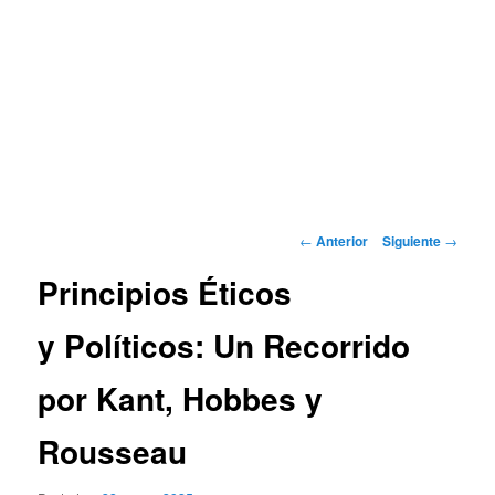
Navegación
←
Anterior
Siguiente
→
de
Principios Éticos
entradas
y Políticos: Un Recorrido
por Kant, Hobbes y
Rousseau