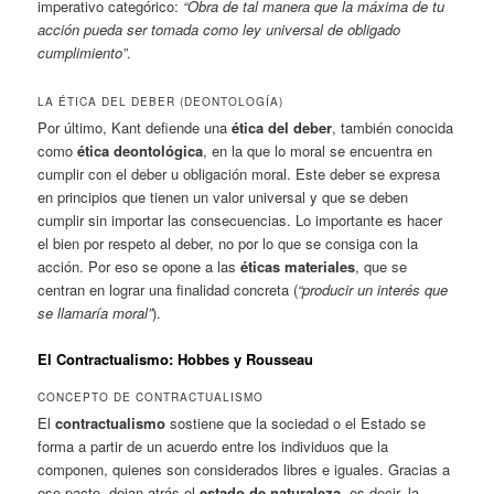
imperativo categórico:
“Obra de tal manera que la máxima de tu
acción pueda ser tomada como ley universal de obligado
cumplimiento”
.
LA ÉTICA DEL DEBER (DEONTOLOGÍA)
Por último, Kant defiende una
ética del deber
, también conocida
como
ética deontológica
, en la que lo moral se encuentra en
cumplir con el deber u obligación moral. Este deber se expresa
en principios que tienen un valor universal y que se deben
cumplir sin importar las consecuencias. Lo importante es hacer
el bien por respeto al deber, no por lo que se consiga con la
acción. Por eso se opone a las
éticas materiales
, que se
centran en lograr una finalidad concreta (
“producir un interés que
se llamaría moral”
).
El Contractualismo: Hobbes y Rousseau
CONCEPTO DE CONTRACTUALISMO
El
contractualismo
sostiene que la sociedad o el Estado se
forma a partir de un acuerdo entre los individuos que la
componen, quienes son considerados libres e iguales. Gracias a
ese pacto, dejan atrás el
estado de naturaleza
, es decir, la