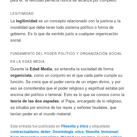
LEGITIMIDAD
La
legitimidad
es un concepto relacionado con la justicia y la
moralidad que debe tener todo sistema político o forma de
gobierno. Es lo que da sentido justo a cualquier organización
social.
FUNDAMENTO DEL PODER POLÍTICO Y ORGANIZACIÓN SOCIAL
EN LA EDAD MEDIA
Durante la
Edad Media
, se entendía la sociedad de forma
organicista
, como un conjunto en el que cada parte cumple su
función. Se creía que el poder venía de un origen divino, y por
eso se consideraba que el poder religioso y espiritual estaba por
encima del político o terrenal. Esto es lo que se conoce como la
teoría de las dos espadas
: el Papa, encargado de lo religioso,
se situaba por encima de los reyes y señores feudales, que
tenían poder en el mundo material.
Esta entrada fue publicada en
Filosofía y ética
y etiquetada
contractualismo
,
deber
,
Deontología
,
etica
,
filosofia
,
Immanuel
,
,
por
. Guarda