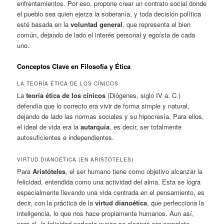
enfrentamientos. Por eso, propone crear un contrato social donde
el pueblo sea quien ejerza la soberanía, y toda decisión política
esté basada en la
voluntad general
, que representa el bien
común, dejando de lado el interés personal y egoísta de cada
uno.
Conceptos Clave en Filosofía y Ética
LA TEORÍA ÉTICA DE LOS CÍNICOS
La
teoría ética de los cínicos
(Diógenes, siglo IV a. C.)
defendía que lo correcto era vivir de forma simple y natural,
dejando de lado las normas sociales y su hipocresía. Para ellos,
el ideal de vida era la
autarquía
, es decir, ser totalmente
autosuficientes e independientes.
VIRTUD DIANOÉTICA (EN ARISTÓTELES)
Para
Aristóteles
, el ser humano tiene como objetivo alcanzar la
felicidad, entendida como una actividad del alma. Esta se logra
especialmente llevando una vida centrada en el pensamiento, es
decir, con la práctica de la
virtud dianoética
, que perfecciona la
inteligencia, lo que nos hace propiamente humanos. Aun así,
para él, la felicidad perfecta nunca se alcanza por completo.