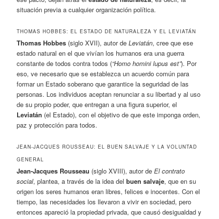
situación previa a cualquier organización política.
THOMAS HOBBES: EL ESTADO DE NATURALEZA Y EL LEVIATÁN
Thomas Hobbes
(siglo XVII), autor de
Leviatán
, cree que ese
estado natural en el que vivían los humanos era una guerra
constante de todos contra todos (
“Homo homini lupus est”
). Por
eso, ve necesario que se establezca un acuerdo común para
formar un Estado soberano que garantice la seguridad de las
personas. Los individuos aceptan renunciar a su libertad y al uso
de su propio poder, que entregan a una figura superior, el
Leviatán
(el Estado), con el objetivo de que este imponga orden,
paz y protección para todos.
JEAN-JACQUES ROUSSEAU: EL BUEN SALVAJE Y LA VOLUNTAD
GENERAL
Jean-Jacques Rousseau
(siglo XVIII), autor de
El contrato
social
, plantea, a través de la idea del
buen salvaje
, que en su
origen los seres humanos eran libres, felices e inocentes. Con el
tiempo, las necesidades los llevaron a vivir en sociedad, pero
entonces apareció la propiedad privada, que causó desigualdad y