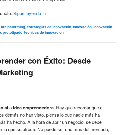
oducto.
Sigue leyendo
→
brainstorming
,
estrategias de innovación
,
innovación
,
innovación
o
,
prototipado
,
técnicas de innovación
render con Éxito: Desde
 Marketing
nial
o
idea emprendedora
. Hay que recordar que el
os demás no han visto, piensa lo que nadie más ha
ás ha hecho. A la hora de abrir un negocio, se debe
rvicio que se ofrece. No puede ser uno más del mercado,