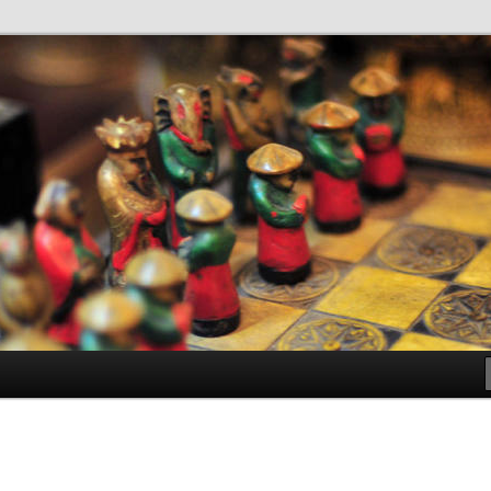
antes de Bachillerato
ller