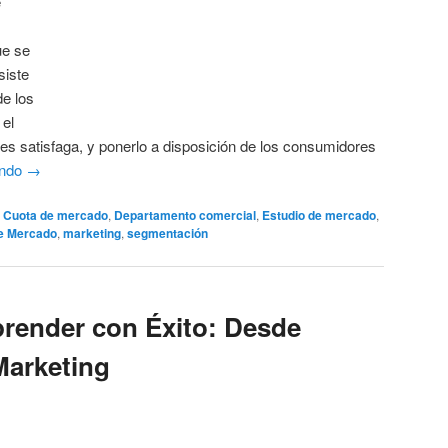
e
ue se
siste
de los
 el
les satisfaga, y ponerlo a disposición de los consumidores
endo
→
Cuota de mercado
,
Departamento comercial
,
Estudio de mercado
,
de Mercado
,
marketing
,
segmentación
render con Éxito: Desde
 Marketing