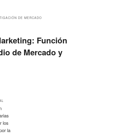
TIGACIÓN DE MERCADO
Marketing: Función
dio de Mercado y
AL
n
arias
r los
por la