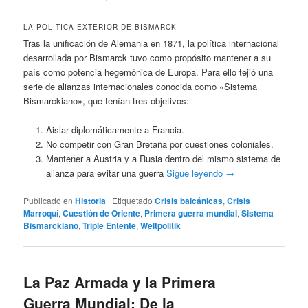
LA POLÍTICA EXTERIOR DE BISMARCK
Tras la unificación de Alemania en 1871, la política internacional
desarrollada por Bismarck tuvo como propósito mantener a su
país como potencia hegemónica de Europa. Para ello tejió una
serie de alianzas internacionales conocida como «Sistema
Bismarckiano», que tenían tres objetivos:
Aislar diplomáticamente a Francia.
No competir con Gran Bretaña por cuestiones coloniales.
Mantener a Austria y a Rusia dentro del mismo sistema de
alianza para evitar una guerra
Sigue leyendo
→
Publicado en
Historia
|
Etiquetado
Crisis balcánicas
,
Crisis
Marroquí
,
Cuestión de Oriente
,
Primera guerra mundial
,
Sistema
Bismarckiano
,
Triple Entente
,
Weltpolitik
La Paz Armada y la Primera
Guerra Mundial: De la