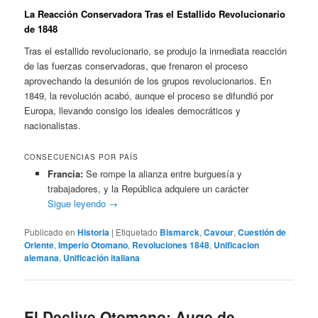
La Reacción Conservadora Tras el Estallido Revolucionario
de 1848
Tras el estallido revolucionario, se produjo la inmediata reacción
de las fuerzas conservadoras, que frenaron el proceso
aprovechando la desunión de los grupos revolucionarios. En
1849, la revolución acabó, aunque el proceso se difundió por
Europa, llevando consigo los ideales democráticos y
nacionalistas.
CONSECUENCIAS POR PAÍS
Francia:
Se rompe la alianza entre burguesía y
trabajadores, y la República adquiere un carácter
Sigue leyendo
→
Publicado en
Historia
|
Etiquetado
Bismarck
,
Cavour
,
Cuestión de
Oriente
,
Imperio Otomano
,
Revoluciones 1848
,
Unificacion
alemana
,
Unificación italiana
El Declive Otomano: Auge de