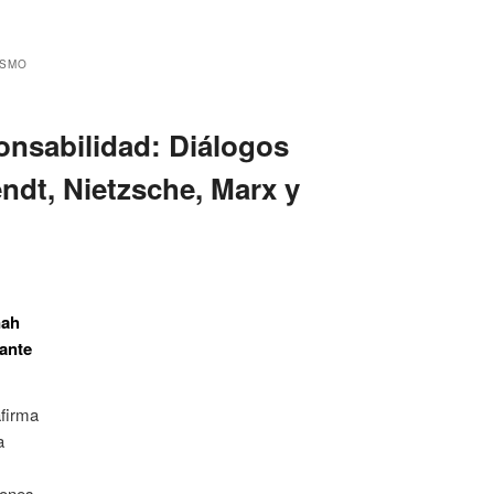
ISMO
onsabilidad: Diálogos
endt, Nietzsche, Marx y
nah
ante
firma
a
iones.