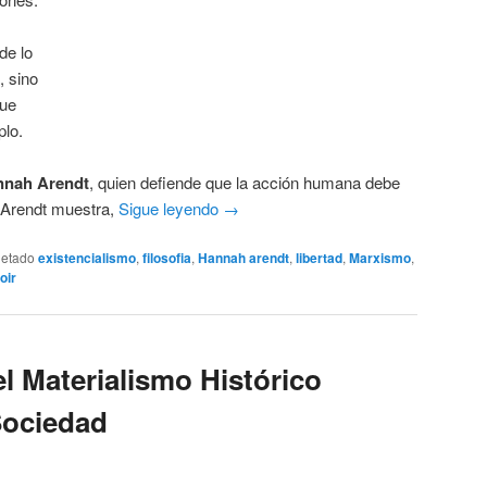
de lo
, sino
que
plo.
nnah Arendt
, quien defiende que la acción humana debe
 Arendt muestra,
Sigue leyendo
→
uetado
existencialismo
,
filosofia
,
Hannah arendt
,
libertad
,
Marxismo
,
oir
 Materialismo Histórico
 Sociedad