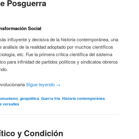
de Posguerra
ansformación Social
más influyente y decisiva de la historia contemporánea, una
e análisis de la realidad adoptado por muchos científicos
ología, etc. Fue la primera crítica científica del sistema
ico para infinidad de partidos políticos y sindicatos obreros
ndo.
evolucionaria
Sigue leyendo
→
omunismo
,
geopolítica
,
Guerra fria
,
Historia contemporánea
,
e versalles
tico y Condición