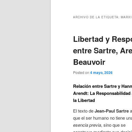
principal
secundario
ARCHIVO DE LA ETIQUETA:
MARX
Libertad y Resp
entre Sartre, Ar
Beauvoir
Posted on
4 mayo, 2026
Relación entre Sartre y Han
Arendt: La Responsabilidad 
la Libertad
El texto de
Jean-Paul Sartre
a
que el ser humano no tiene un
esencia previa
, sino que se
construye mediante sus decis