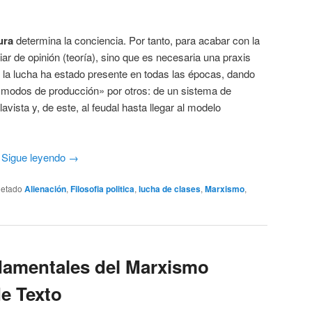
ura
determina la conciencia. Por tanto, para acabar con la
r de opinión (teoría), sino que es necesaria una praxis
de la lucha ha estado presente en todas las épocas, dando
 «modos de producción» por otros: de un sistema de
avista y, de este, al feudal hasta llegar al modelo
e
Sigue leyendo
→
uetado
Alienación
,
Filosofia politica
,
lucha de clases
,
Marxismo
,
amentales del Marxismo
e Texto