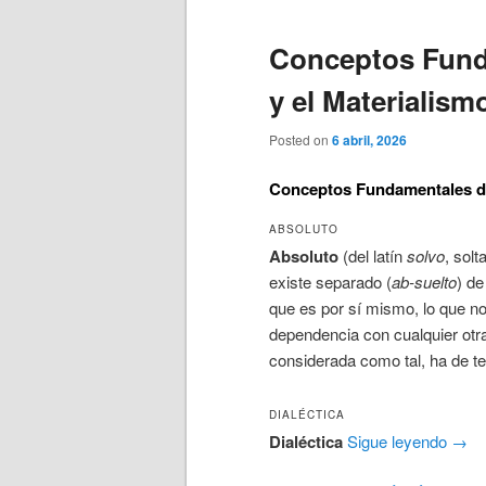
Conceptos Funda
y el Materialism
Posted on
6 abril, 2026
Conceptos Fundamentales de 
ABSOLUTO
Absoluto
(del latín
solvo
, solt
existe separado (
ab-suelto
) de
que es por sí mismo, lo que no
dependencia con cualquier otra
considerada como tal, ha de t
DIALÉCTICA
Dialéctica
Sigue leyendo
→