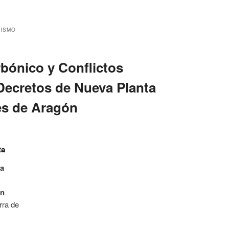
LISMO
bónico y Conflictos
 Decretos de Nueva Planta
nes de Aragón
ta
ta
ón
rra de