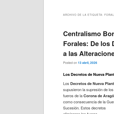
principal
secundario
ARCHIVO DE LA ETIQUETA:
FORA
Centralismo Bor
Forales: De los
a las Alteracio
Posted on
13 abril, 2026
Los Decretos de Nueva Plan
Los
Decretos de Nueva Plan
supusieron la supresión de los
fueros de la
Corona de Arag
como consecuencia de la Gue
Sucesión. Estos decretos
eliminaron los fueros