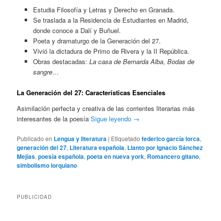
Estudia Filosofía y Letras y Derecho en Granada.
Se traslada a la Residencia de Estudiantes en Madrid,
donde conoce a Dalí y Buñuel.
Poeta y dramaturgo de la Generación del 27.
Vivió la dictadura de Primo de Rivera y la II República.
Obras destacadas:
La casa de Bernarda Alba
,
Bodas de
sangre
…
La Generación del 27: Características Esenciales
Asimilación perfecta y creativa de las corrientes literarias más
interesantes de la poesía
Sigue leyendo
→
Publicado en
Lengua y literatura
|
Etiquetado
federico garcía lorca
,
generación del 27
,
Literatura española
,
Llanto por Ignacio Sánchez
Mejías
,
poesía española
,
poeta en nueva york
,
Romancero gitano
,
simbolismo lorquiano
PUBLICIDAD