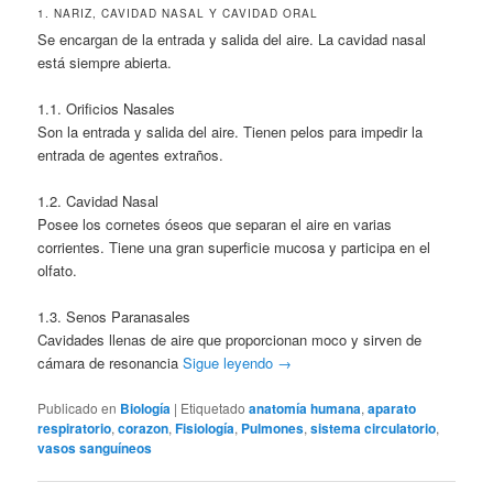
1. NARIZ, CAVIDAD NASAL Y CAVIDAD ORAL
Se encargan de la entrada y salida del aire. La cavidad nasal
está siempre abierta.
1.1. Orificios Nasales
Son la entrada y salida del aire. Tienen pelos para impedir la
entrada de agentes extraños.
1.2. Cavidad Nasal
Posee los cornetes óseos que separan el aire en varias
corrientes. Tiene una gran superficie mucosa y participa en el
olfato.
1.3. Senos Paranasales
Cavidades llenas de aire que proporcionan moco y sirven de
cámara de resonancia
Sigue leyendo
→
Publicado en
Biología
|
Etiquetado
anatomía humana
,
aparato
respiratorio
,
corazon
,
Fisiología
,
Pulmones
,
sistema circulatorio
,
vasos sanguíneos