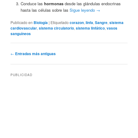
Conduce las
hormonas
desde las glándulas endocrinas
hasta las células sobre las
Sigue leyendo
→
Publicado en
Biología
|
Etiquetado
corazon
,
linfa
,
Sangre
,
sistema
cardiovascular
,
sistema circulatorio
,
sistema linfático
,
vasos
sanguíneos
Navegación
←
Entradas más antiguas
de
entradas
PUBLICIDAD