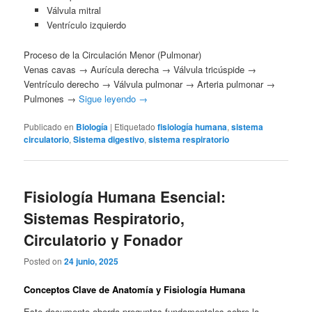
Válvula mitral
Ventrículo izquierdo
Proceso de la Circulación Menor (Pulmonar)
Venas cavas → Aurícula derecha → Válvula tricúspide →
Ventrículo derecho → Válvula pulmonar → Arteria pulmonar →
Pulmones →
Sigue leyendo
→
Publicado en
Biología
|
Etiquetado
fisiología humana
,
sistema
circulatorio
,
Sistema digestivo
,
sistema respiratorio
Fisiología Humana Esencial:
Sistemas Respiratorio,
Circulatorio y Fonador
Posted on
24 junio, 2025
Conceptos Clave de Anatomía y Fisiología Humana
Este documento aborda preguntas fundamentales sobre la