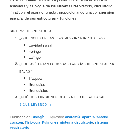
anatomía y fisiología de los sistemas respiratorio, circulatorio,
linfático y el aparato fonador, proporcionando una comprensión
esencial de sus estructuras y funciones.
SISTEMA RESPIRATORIO
¿QUÉ INCLUYEN LAS VÍAS RESPIRATORIAS ALTAS?
Cavidad nasal
Faringe
Laringe
¿POR QUÉ ESTÁN FORMADAS LAS VÍAS RESPIRATORIAS
BAJAS?
Tráquea
Bronquios
Bronquiolos
¿QUÉ DOS FUNCIONES REALIZA EL AIRE AL PASAR
SIGUE LEYENDO
→
Publicado en
Biología
|
Etiquetado
anatomía
,
aparato fonador
,
corazon
,
Fisiología
,
Pulmones
,
sistema circulatorio
,
sistema
respiratorio