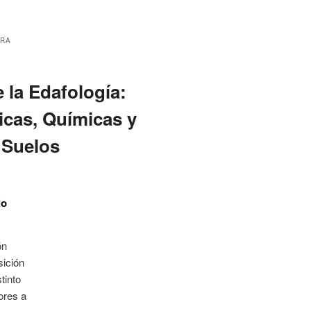
URA
la Edafología:
icas, Químicas y
 Suelos
lo
ón
sición
tinto
ores a