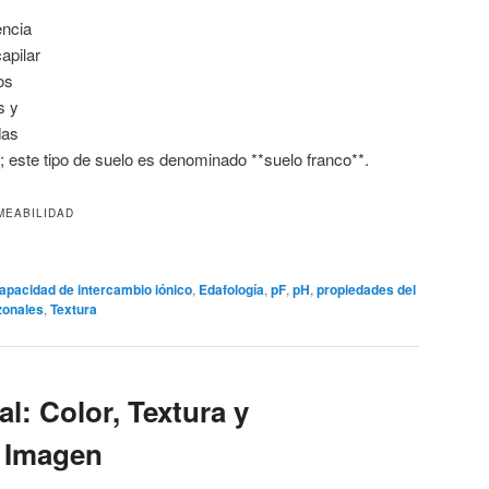
encia
apilar
os
s y
das
a; este tipo de suelo es denominado **suelo franco**.
MEABILIDAD
apacidad de intercambio iónico
,
Edafología
,
pF
,
pH
,
propiedades del
zonales
,
Textura
l: Color, Textura y
a Imagen