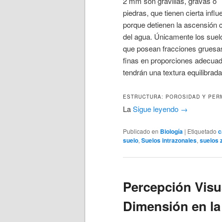
2 mm son gravillas, gravas o
piedras, que tienen cierta influ
porque detienen la ascensión c
del agua. Únicamente los suel
que posean fracciones gruesa
finas en proporciones adecua
tendrán una textura equilibrad
ESTRUCTURA: POROSIDAD Y PER
La
Sigue leyendo
→
Publicado en
Biología
|
Etiquetado
c
suelo
,
Suelos intrazonales
,
suelos 
Percepción Visua
Dimensión en l