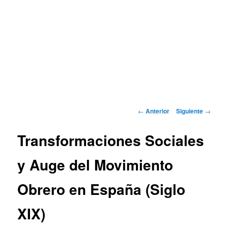
Navegación
←
Anterior
Siguiente
→
de
entradas
Transformaciones Sociales
y Auge del Movimiento
Obrero en España (Siglo
XIX)